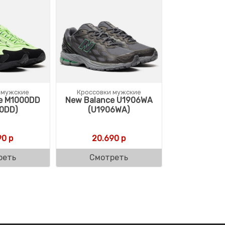
 мужские
Кроссовки мужские
e M1000DD
New Balance U1906WA
0DD)
(U1906WA)
90
р
20.690
р
реть
Смотреть