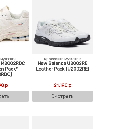
 мужские
Кроссовки мужские
e M2002RDC
New Balance U2002RE
on Pack*
Leather Pack (U2002RE)
2RDC)
90
р
21.190
р
реть
Смотреть