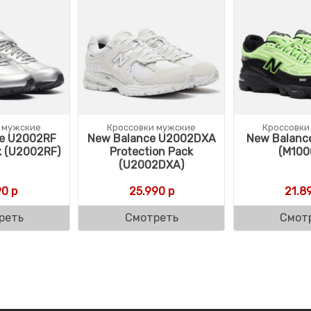
 мужские
Кроссовки мужские
Кроссовки
e U2002RF
New Balance U2002DXA
New Balanc
k (U2002RF)
Protection Pack
(M100
(U2002DXA)
90
р
25.990
р
21.8
реть
Смотреть
Смот