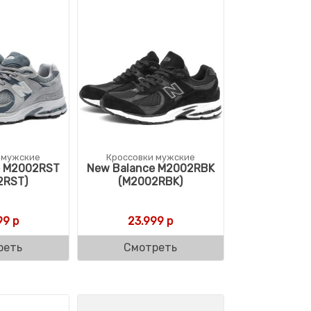
 мужские
Кроссовки мужские
e M2002RST
New Balance M2002RBK
2RST)
(M2002RBK)
99
р
23.999
р
реть
Смотреть