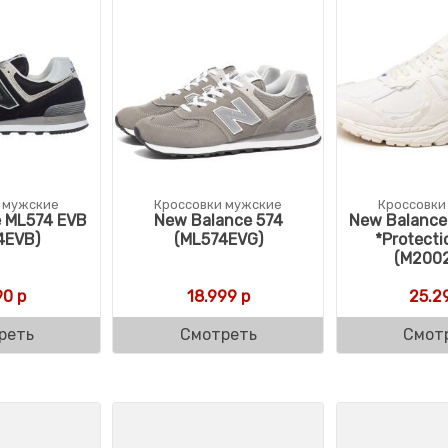
 мужские
Кроссовки мужские
Кроссовки
 ML574 EVB
New Balance 574
New Balanc
4EVB)
(ML574EVG)
*Protecti
(M200
90
р
18.999
р
25.2
реть
Смотреть
Смот