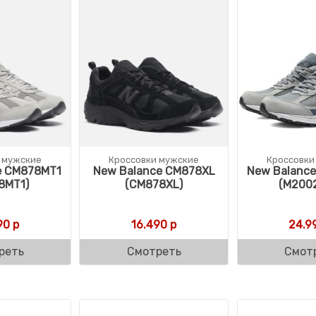
 мужские
Кроссовки мужские
Кроссовки
e CM878MT1
New Balance CM878XL
New Balanc
8MT1)
(CM878XL)
(M200
90
р
16.490
р
24.9
реть
Смотреть
Смот