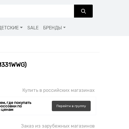
ДЕТСКИЕ
SALE
БРЕНДЫ
AM331WWG)
Купить в российских магазинах
ем, где покупать
россовки по
Перейти
в
группу
 ценам
Заказ из зарубежных магазинов