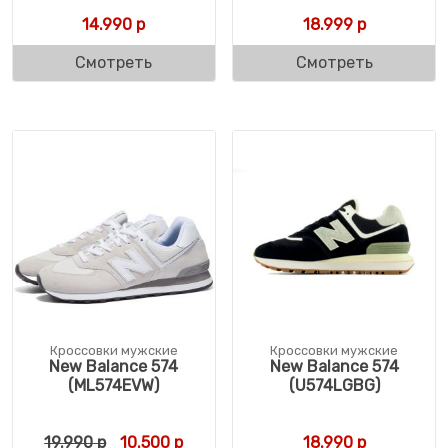
14.990
р
18.999
р
Смотреть
Смотреть
Кроссовки мужские
Кроссовки мужские
New Balance 574
New Balance 574
(ML574EVW)
(U574LGBG)
Первоначальная цена составляла 19.990 р
Текущая цена: 10.500 р.
19.990
р
10.500
р
18.990
р