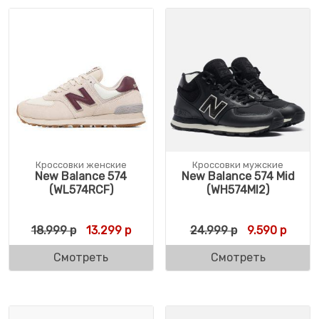
Кроссовки женские
Кроссовки мужские
New Balance 574
New Balance 574 Mid
(WL574RCF)
(WH574MI2)
Первоначальная цена составляла 18.999 
Текущая цена: 13.299 р.
Первоначальн
Текущ
18.999
р
13.299
р
24.999
р
9.590
р
Смотреть
Смотреть