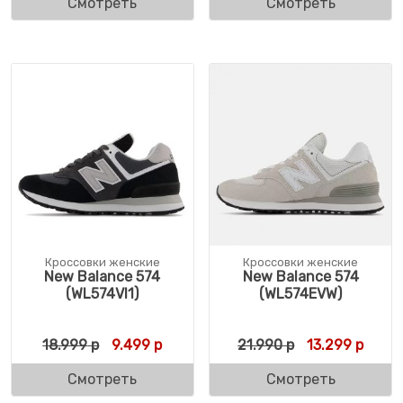
Смотреть
Смотреть
Кроссовки женские
Кроссовки женские
New Balance 574
New Balance 574
(WL574VI1)
(WL574EVW)
Первоначальная цена составляла 18.999 
Текущая цена: 9.499 р.
Первоначальн
Текущ
18.999
р
9.499
р
21.990
р
13.299
р
Смотреть
Смотреть