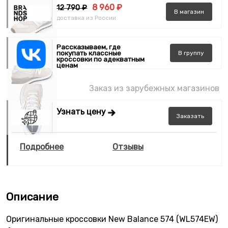
8 960 ₽
12 790 ₽
В
магазин
доставка из России
Рассказываем, где
покупать классные
В
группу
кроссовки по адекватным
ценам
Заказ из зарубежных магазинов
Узнать цену
Заказать
Подробнее
Отзывы
Описание
Оригинальные кроссовки New Balance 574 (WL574EW)