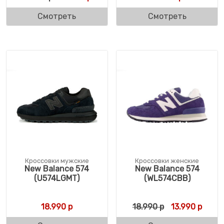
Смотреть
Смотреть
Кроссовки мужские
Кроссовки женские
New Balance 574
New Balance 574
(U574LGMT)
(WL574CBB)
Первоначальн
Текущ
18.990
р
18.990
р
13.990
р