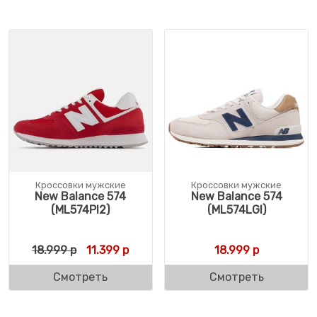
Кроссовки мужские
Кроссовки мужские
New Balance 574
New Balance 574
(ML574PI2)
(ML574LGI)
Первоначальная цена составляла 18.999 
Текущая цена: 11.399 р.
18.999
р
11.399
р
18.999
р
Смотреть
Смотреть