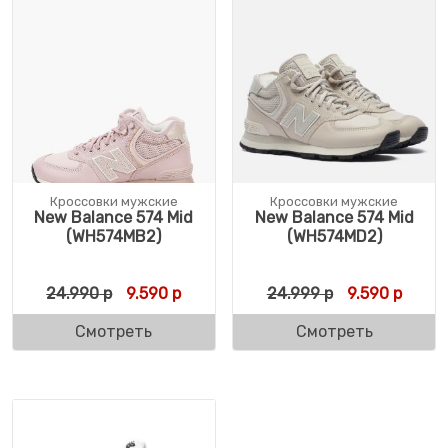
Кроссовки мужские
Кроссовки мужские
New Balance 574 Mid
New Balance 574 Mid
(WH574MB2)
(WH574MD2)
Первоначальная цена составляла 24.990
Текущая цена: 9.590 р.
Первоначальн
Текущ
24.990
р
9.590
р
24.999
р
9.590
р
Смотреть
Смотреть