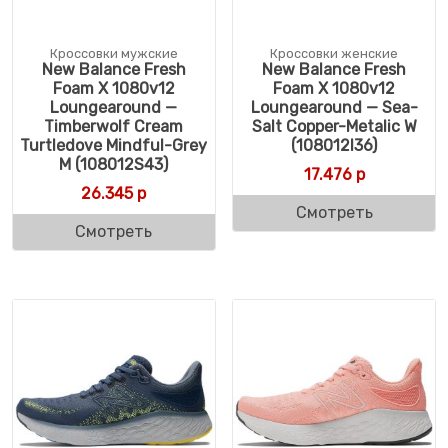
Кроссовки мужские
Кроссовки женские
New Balance Fresh
New Balance Fresh
Foam X 1080v12
Foam X 1080v12
Loungearound —
Loungearound — Sea-
Timberwolf Cream
Salt Copper-Metalic W
Turtledove Mindful-Grey
(108012I36)
M (108012S43)
17.476
р
26.345
р
Смотреть
Смотреть