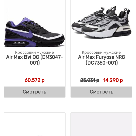
Кроссовки мужские
Кроссовки мужские
Air Max BW OG (DM3047-
Air Max Furyosa NRG
001)
(DC7350-001)
Первоначальн
Текущ
60.572
р
25.031
р
14.290
р
Смотреть
Смотреть