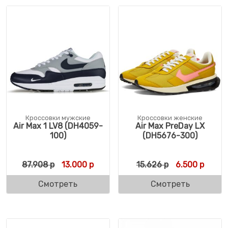
Кроссовки мужские
Кроссовки женские
Air Max 1 LV8 (DH4059-
Air Max PreDay LX
100)
(DH5676-300)
Первоначальная цена составляла 87.908 
Текущая цена: 13.000 р.
Первоначальн
Текущ
87.908
р
13.000
р
15.626
р
6.500
р
Смотреть
Смотреть