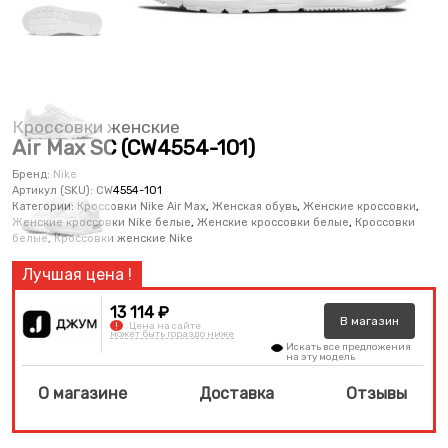
Кроссовки женские
Air Max SC (CW4554-101)
Бренд:
Nike
Артикул (SKU):
CW4554-101
Категории:
Кроссовки Nike Air Max
,
Женская обувь
,
Женские кроссовки
,
Женские кроссовки Nike белые
,
Женские кроссовки белые
,
Кроссовки
белые
,
Кроссовки женские Nike
13 114 ₽
В
магазин
!
Цена на сайте
может быть гораздо ниже
Искать все предложения
на эту модель
О магазине
Доставка
Отзывы