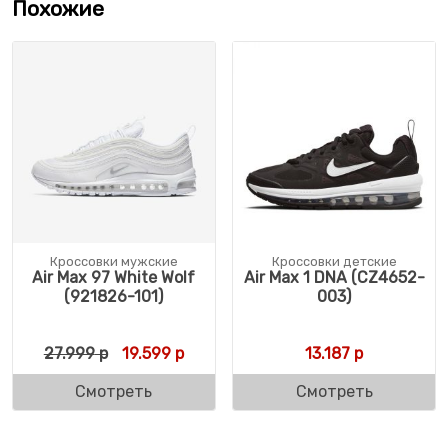
Похожие
Кроссовки мужские
Кроссовки детские
Air Max 97 White Wolf
Air Max 1 DNA (CZ4652-
(921826-101)
003)
Первоначальная цена составляла 27.999 
Текущая цена: 19.599 р.
27.999
р
19.599
р
13.187
р
Смотреть
Смотреть