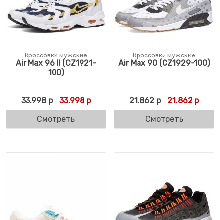
Кроссовки мужские
Кроссовки мужские
Air Max 96 II (CZ1921-
Air Max 90 (CZ1929-100)
100)
Первоначальная цена составляла 33.998 
Текущая цена: 33.998 р.
Первоначальн
Текущ
33.998
р
33.998
р
21.862
р
21.862
р
Смотреть
Смотреть