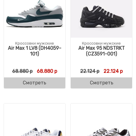
Кроссовки мужские
Кроссовки мужские
Air Max 1 LV8 (DH4059-
Air Max 95 NDSTRKT
101)
(CZ3591-001)
Первоначальная цена составляла 68.880 
Текущая цена: 68.880 р.
Первоначальн
Текущ
68.880
р
68.880
р
22.124
р
22.124
р
Смотреть
Смотреть