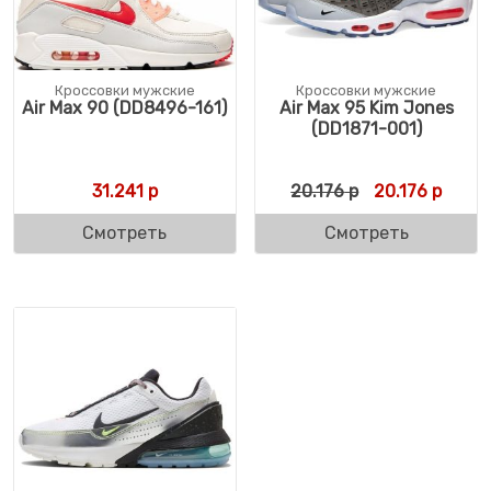
Кроссовки мужские
Кроссовки мужские
Air Max 90 (DD8496-161)
Air Max 95 Kim Jones
(DD1871-001)
Первоначальн
Текущ
31.241
р
20.176
р
20.176
р
Смотреть
Смотреть