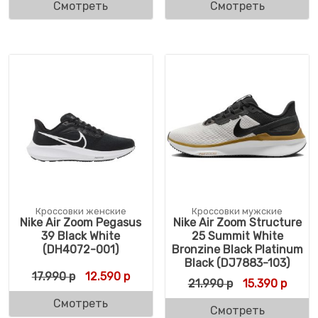
Смотреть
Смотреть
Кроссовки женские
Кроссовки мужские
Nike Air Zoom Pegasus
Nike Air Zoom Structure
39 Black White
25 Summit White
(DH4072-001)
Bronzine Black Platinum
Black (DJ7883-103)
Первоначальная цена составляла 17.990 р
Текущая цена: 12.590 р.
17.990
р
12.590
р
Первоначальн
Текущ
21.990
р
15.390
р
Смотреть
Смотреть