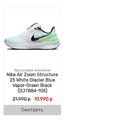
Кроссовки женские
Nike Air Zoom Structure
25 White Glacier Blue
Vapor-Green Black
(DJ7884-105)
Первоначальная цена составляла 21.990 
Текущая цена: 10.990 р.
21.990
р
10.990
р
Смотреть