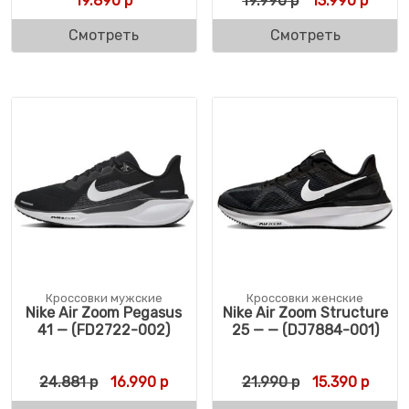
19.890
р
19.990
р
13.990
р
Смотреть
Смотреть
Кроссовки мужские
Кроссовки женские
Nike Air Zoom Pegasus
Nike Air Zoom Structure
41 — (FD2722-002)
25 — — (DJ7884-001)
Первоначальная цена составляла 24.881 
Текущая цена: 16.990 р.
Первоначальн
Текущ
24.881
р
16.990
р
21.990
р
15.390
р