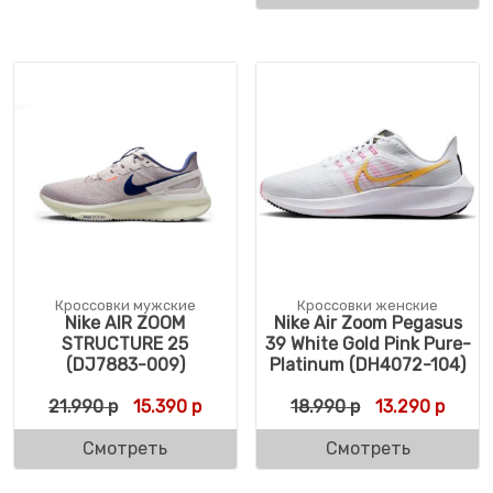
Кроссовки мужские
Кроссовки женские
Nike AIR ZOOM
Nike Air Zoom Pegasus
STRUCTURE 25
39 White Gold Pink Pure-
(DJ7883-009)
Platinum (DH4072-104)
Первоначальная цена составляла 21.990 
Текущая цена: 15.390 р.
Первоначальн
Текущ
21.990
р
15.390
р
18.990
р
13.290
р
Смотреть
Смотреть