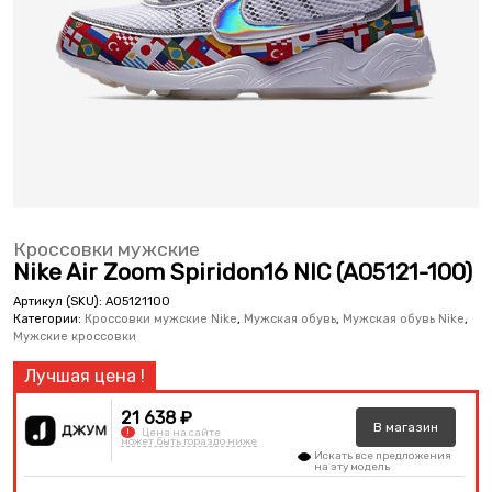
Кроссовки мужские
Nike Air Zoom Spiridon16 NIC (AO5121-100)
Артикул (SKU):
AO5121100
Категории:
Кроссовки мужские Nike
,
Мужская обувь
,
Мужская обувь Nike
,
Мужские кроссовки
21 638 ₽
В
магазин
!
Цена на сайте
может быть гораздо ниже
Искать все предложения
на эту модель