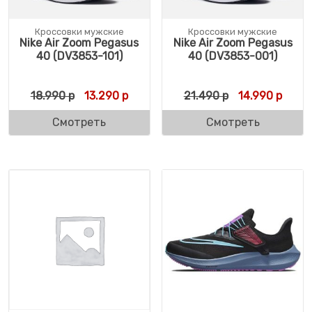
Кроссовки мужские
Кроссовки мужские
Nike Air Zoom Pegasus
Nike Air Zoom Pegasus
40 (DV3853-101)
40 (DV3853-001)
Первоначальная цена составляла 18.990 
Текущая цена: 13.290 р.
Первоначальн
Текущ
18.990
р
13.290
р
21.490
р
14.990
р
Смотреть
Смотреть