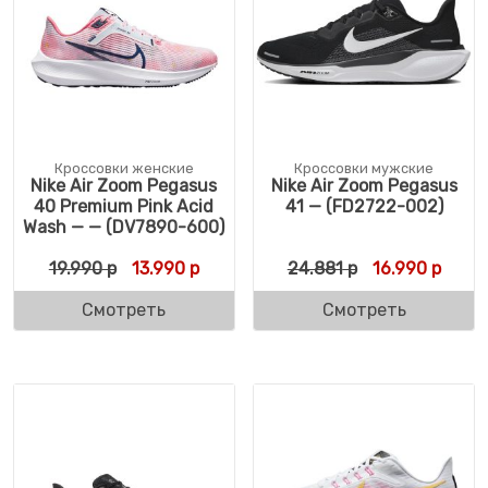
Кроссовки женские
Кроссовки мужские
Nike Air Zoom Pegasus
Nike Air Zoom Pegasus
40 Premium Pink Acid
41 — (FD2722-002)
Wash — — (DV7890-600)
Первоначальная цена составляла 19.990 р
Текущая цена: 13.990 р.
Первоначальн
Текущ
19.990
р
13.990
р
24.881
р
16.990
р
Смотреть
Смотреть