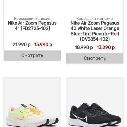
Кроссовки женские
Кроссовки женские
Nike Air Zoom Pegasus
Nike Air Zoom Pegasus
41 (FD2723-102)
40 White Laser Orange
Blue-Tint Picante-Red
(DV3854-102)
Первоначальная цена составляла 21.990 
Текущая цена: 15.990 р.
21.990
р
15.990
р
Первоначальн
Текущ
18.990
р
13.290
р
Смотреть
Смотреть