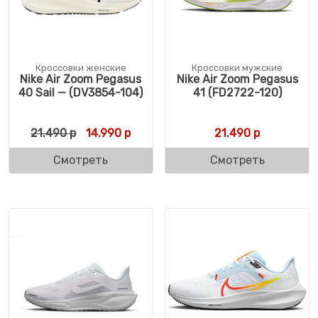
Кроссовки женские
Кроссовки мужские
Nike Air Zoom Pegasus
Nike Air Zoom Pegasus
40 Sail — (DV3854-104)
41 (FD2722-120)
Первоначальная цена составляла 21.490 
Текущая цена: 14.990 р.
21.490
р
14.990
р
21.490
р
Смотреть
Смотреть