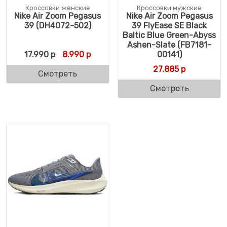
Кроссовки женские
Кроссовки мужские
Nike Air Zoom Pegasus
Nike Air Zoom Pegasus
39 (DH4072-502)
39 FlyEase SE Black
Baltic Blue Green-Abyss
Ashen-Slate (FB7181-
Первоначальная цена составляла 17.990 
Текущая цена: 8.990 р.
17.990
р
8.990
р
00141)
27.885
р
Смотреть
Смотреть