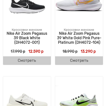
Кроссовки женские
Кроссовки женские
Nike Air Zoom Pegasus
Nike Air Zoom Pegasus
39 Black White
39 White Gold Pink Pure-
(DH4072-001)
Platinum (DH4072-104)
Первоначальная цена составляла 17.990 р
Текущая цена: 12.590 р.
Первоначальн
Текущ
17.990
р
12.590
р
18.990
р
13.290
р
Смотреть
Смотреть