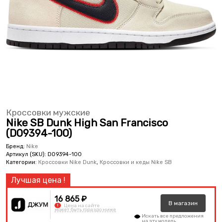
Кроссовки мужские
Nike SB Dunk High San Francisco
(DO9394-100)
Бренд:
Nike
Артикул (SKU):
DO9394-100
Категории:
Кроссовки Nike Dunk
,
Кроссовки и кеды Nike SB
16 865 ₽
В
магазин
!
Цена на сайте
может быть гораздо ниже
Искать все предложения
на эту модель