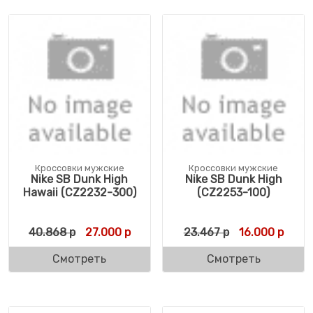
Кроссовки мужские
Кроссовки мужские
Nike SB Dunk High
Nike SB Dunk High
Hawaii (CZ2232-300)
(CZ2253-100)
Первоначальная цена составляла 40.868 
Текущая цена: 27.000 р.
Первоначальн
Текущ
40.868
р
27.000
р
23.467
р
16.000
р
Смотреть
Смотреть