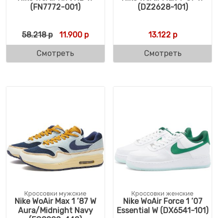
(FN7772-001)
(DZ2628-101)
Первоначальная цена составляла 58.218 
Текущая цена: 11.900 р.
58.218
р
11.900
р
13.122
р
Смотреть
Смотреть
Кроссовки мужские
Кроссовки женские
Nike WoAir Max 1 ’87 W
Nike WoAir Force 1 ’07
Aura/Midnight Navy
Essential W (DX6541-101)