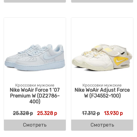
Кроссовки мужские
Кроссовки мужские
Nike WoAir Force 1 ’07
Nike WoAir Adjust Force
Premium W (DZ2786-
W (FJ4552-100)
400)
Первоначальная цена составляла 25.328 
Текущая цена: 25.328 р.
Первоначальна
Текуща
25.328
р
25.328
р
17.312
р
13.930
р
Смотреть
Смотреть