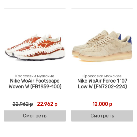
Кроссовки мужские
Кроссовки мужские
Nike WoAir Footscape
Nike WoAir Force 1 ’07
Woven W (FB1959-100)
Low W (FN7202-224)
Первоначальная цена составляла 22.962 
Текущая цена: 22.962 р.
22.962
р
22.962
р
12.000
р
Смотреть
Смотреть