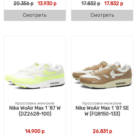
Первоначальная цена составляла 20.356 
Текущая цена: 13.930 р.
Первоначальн
Текущ
20.356
р
13.930
р
17.832
р
17.832
р
Смотреть
Смотреть
Кроссовки женские
Кроссовки мужские
Nike WoAir Max 1 ’87 W
Nike WoAir Max 1 ’87 SE
(DZ2628-100)
W (FQ8150-133)
14.900
р
26.831
р