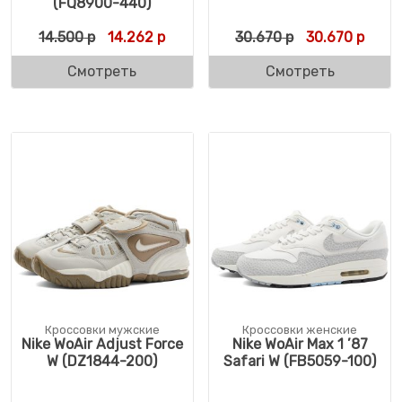
(FQ8900-440)
Первоначальная цена составляла 14.500 р
Текущая цена: 14.262 р.
Первоначальн
Текущ
14.500
р
14.262
р
30.670
р
30.670
р
Смотреть
Смотреть
Кроссовки мужские
Кроссовки женские
Nike WoAir Adjust Force
Nike WoAir Max 1 ’87
W (DZ1844-200)
Safari W (FB5059-100)