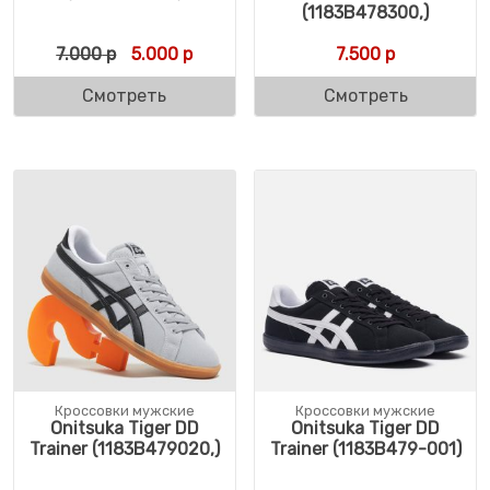
(1183B478300,)
Первоначальная цена составляла 7.000 р
Текущая цена: 5.000 р.
7.000
р
5.000
р
7.500
р
Смотреть
Смотреть
Кроссовки мужские
Кроссовки мужские
Onitsuka Tiger DD
Onitsuka Tiger DD
Trainer (1183B479020,)
Trainer (1183B479-001)