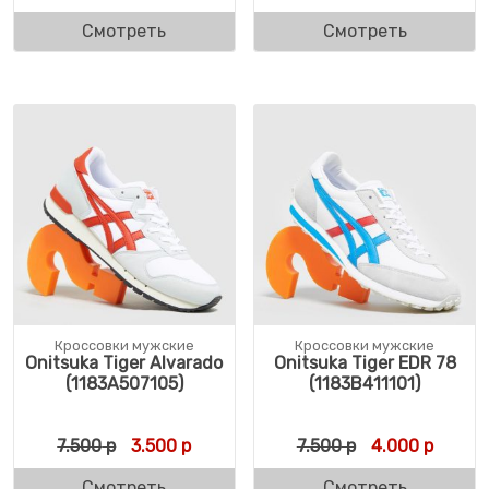
Смотреть
Смотреть
Кроссовки мужские
Кроссовки мужские
Onitsuka Tiger Alvarado
Onitsuka Tiger EDR 78
(1183A507105)
(1183B411101)
Первоначальная цена составляла 7.500 р.
Текущая цена: 3.500 р.
Первоначальн
Текуща
7.500
р
3.500
р
7.500
р
4.000
р
Смотреть
Смотреть