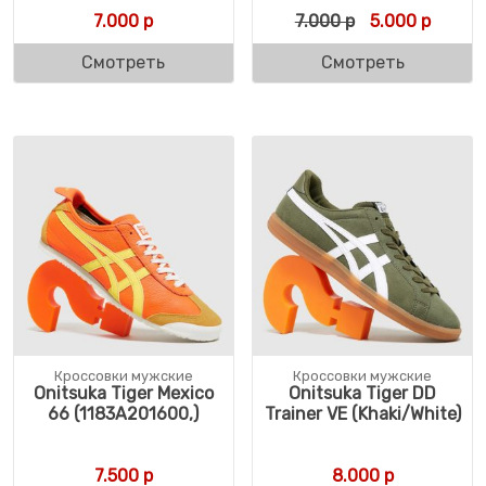
Первоначальн
Текуща
7.000
р
7.000
р
5.000
р
Смотреть
Смотреть
Кроссовки мужские
Кроссовки мужские
Onitsuka Tiger Mexico
Onitsuka Tiger DD
66 (1183A201600,)
Trainer VE (Khaki/White)
7.500
р
8.000
р