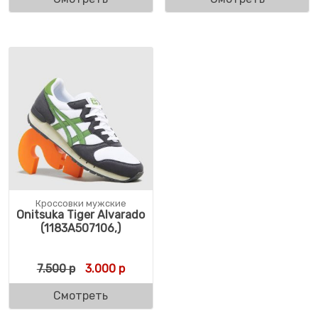
Кроссовки мужские
Onitsuka Tiger Alvarado
(1183A507106,)
Первоначальная цена составляла 7.500 р.
Текущая цена: 3.000 р.
7.500
р
3.000
р
Смотреть