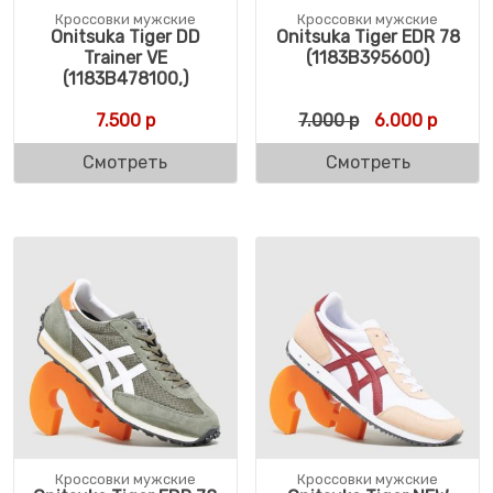
Кроссовки мужские
Кроссовки мужские
Onitsuka Tiger DD
Onitsuka Tiger EDR 78
Trainer VE
(1183B395600)
(1183B478100,)
Первоначальн
Текуща
7.500
р
7.000
р
6.000
р
Смотреть
Смотреть
Кроссовки мужские
Кроссовки мужские