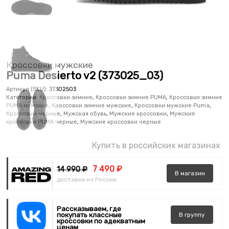
Кроссовки мужские
Puma Desierto v2 (373025_03)
Артикул (SKU):
37302503
Категории:
Кроссовки зимние
,
Кроссовки зимние PUMA
,
Кроссовки зимние
PUMA мужские
,
Кроссовки зимние мужские
,
Кроссовки мужские Puma
,
Кроссовки черные
,
Мужская обувь
,
Мужские кроссовки
,
Мужские
кроссовки PUMA черные
,
Мужские кроссовки черные
Купить в российских магазинах
7 490 ₽
14 990 ₽
В
магазин
доставка из России
Рассказываем, где
покупать классные
В
группу
кроссовки по адекватным
ценам