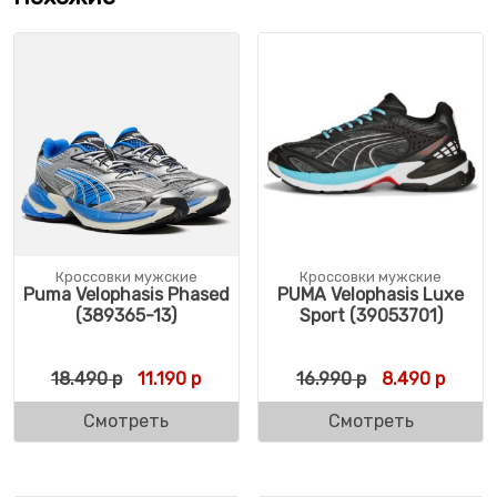
Кроссовки мужские
Кроссовки мужские
Puma Velophasis Phased
PUMA Velophasis Luxe
(389365-13)
Sport (39053701)
Первоначальная цена составляла 18.490 
Текущая цена: 11.190 р.
Первоначальн
Текущ
18.490
р
11.190
р
16.990
р
8.490
р
Смотреть
Смотреть