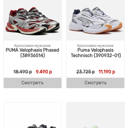
Кроссовки мужские
Кроссовки мужские
PUMA Velophasis Phased
Puma Velophasis
(38936514)
Technisch (390932-01)
Первоначальная цена составляла 18.490 
Текущая цена: 9.490 р.
Первоначальн
Текуща
18.490
р
9.490
р
23.725
р
11.190
р
Смотреть
Смотреть