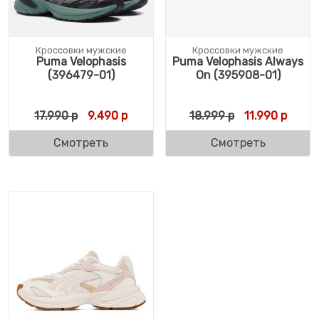
Кроссовки мужские
Кроссовки мужские
Puma Velophasis
Puma Velophasis Always
(396479-01)
On (395908-01)
Первоначальная цена составляла 17.990 
Текущая цена: 9.490 р.
Первоначальн
Текущ
17.990
р
9.490
р
18.999
р
11.990
р
Смотреть
Смотреть