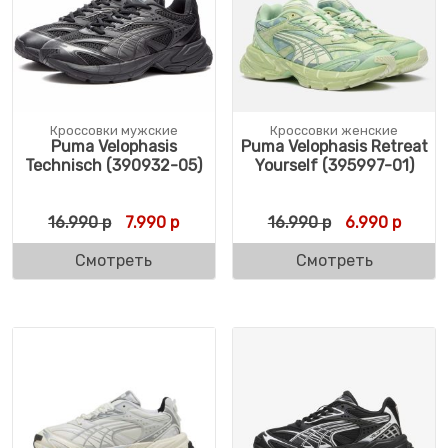
Кроссовки мужские
Кроссовки женские
Puma Velophasis
Puma Velophasis Retreat
Technisch (390932-05)
Yourself (395997-01)
Первоначальная цена составляла 16.990 
Текущая цена: 7.990 р.
Первоначальн
Текущ
16.990
р
7.990
р
16.990
р
6.990
р
Смотреть
Смотреть