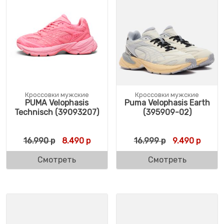
Кроссовки мужские
Кроссовки мужские
PUMA Velophasis
Puma Velophasis Earth
Technisch (39093207)
(395909-02)
Первоначальная цена составляла 16.990 
Текущая цена: 8.490 р.
Первоначальн
Текущ
16.990
р
8.490
р
16.999
р
9.490
р
Смотреть
Смотреть