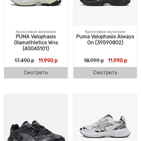
Кроссовки женские
Кроссовки мужские
PUMA Velophasis
Puma Velophasis Always
Glamathletics Wns
On (39590802)
(40045101)
Первоначальная цена составляла 17.490 
Текущая цена: 11.990 р.
Первоначальн
Текущ
17.490
р
11.990
р
18.999
р
11.990
р
Смотреть
Смотреть