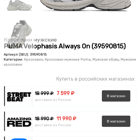
Кроссовки мужские
PUMA Velophasis Always On (39590815)
Артикул (SKU):
39590815
Категории:
Кроссовки
,
Кроссовки мужские Puma
,
Мужская обувь
,
Мужские
кроссовки
Купить в российских магазинах
7 599 ₽
18 999 ₽
В
магазин
доставка из России
11 990 ₽
18 990 ₽
В
магазин
доставка из России