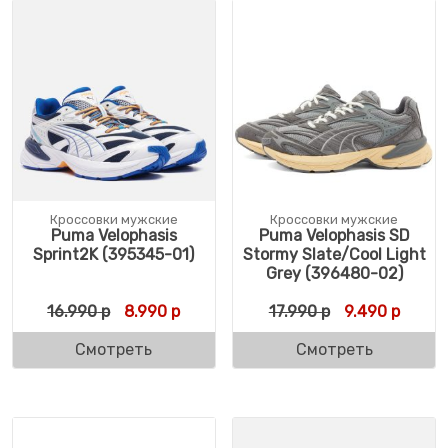
Кроссовки мужские
Кроссовки мужские
Puma Velophasis
Puma Velophasis SD
Sprint2K (395345-01)
Stormy Slate/Cool Light
Grey (396480-02)
Первоначальная цена составляла 16.990 
Текущая цена: 8.990 р.
Первоначальн
Текуща
16.990
р
8.990
р
17.990
р
9.490
р
Смотреть
Смотреть