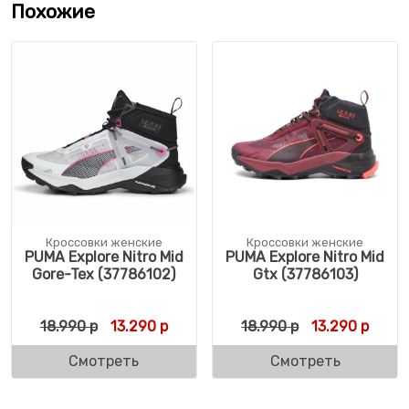
Похожие
Кроссовки женские
Кроссовки женские
PUMA Explore Nitro Mid
PUMA Explore Nitro Mid
Gore-Tex (37786102)
Gtx (37786103)
Первоначальная цена составляла 18.990 
Текущая цена: 13.290 р.
Первоначальн
Текущ
18.990
р
13.290
р
18.990
р
13.290
р
Смотреть
Смотреть