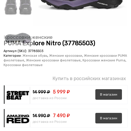
Кроссовки женские
PUMA Explore Nitro (37785503)
Артикул (SKU):
37785503
Категории:
Женская обувь
,
Женские кроссовки
,
Женские кроссовки PUMA
фиолетовые
,
Женские кроссовки фиолетовые
,
Кроссовки женские Puma
,
Кроссовки фиолетовые
Купить в российских магазинах
5 999 ₽
14 999 ₽
В
магазин
доставка из России
7 490 ₽
14 990 ₽
В
магазин
доставка из России