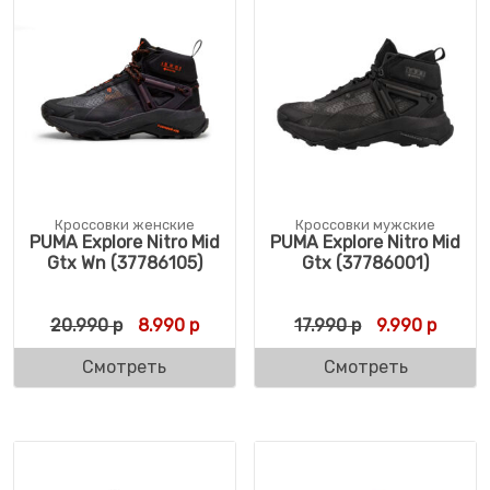
Кроссовки женские
Кроссовки мужские
PUMA Explore Nitro Mid
PUMA Explore Nitro Mid
Gtx Wn (37786105)
Gtx (37786001)
Первоначальная цена составляла 20.990 
Текущая цена: 8.990 р.
Первоначальн
Текуща
20.990
р
8.990
р
17.990
р
9.990
р
Смотреть
Смотреть