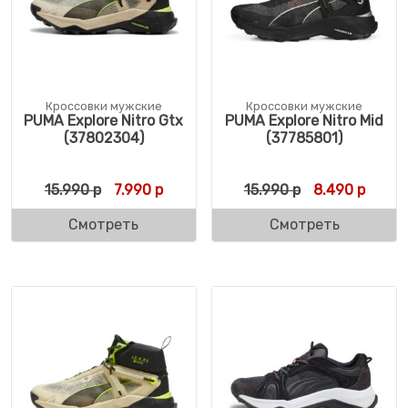
Кроссовки мужские
Кроссовки мужские
PUMA Explore Nitro Gtx
PUMA Explore Nitro Mid
(37802304)
(37785801)
Первоначальная цена составляла 15.990 
Текущая цена: 7.990 р.
Первоначальн
Текущ
15.990
р
7.990
р
15.990
р
8.490
р
Смотреть
Смотреть