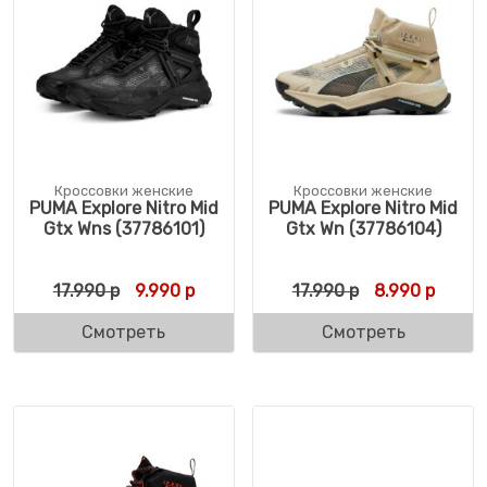
Кроссовки женские
Кроссовки женские
PUMA Explore Nitro Mid
PUMA Explore Nitro Mid
Gtx Wns (37786101)
Gtx Wn (37786104)
Первоначальная цена составляла 17.990 
Текущая цена: 9.990 р.
Первоначальн
Текуща
17.990
р
9.990
р
17.990
р
8.990
р
Смотреть
Смотреть