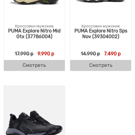
Кроссовки мужские
Кроссовки мужские
PUMA Explore Nitro Mid
PUMA Explore Nitro Sps
Gtx (37786004)
Nov (39304002)
Первоначальная цена составляла 17.990 
Текущая цена: 9.990 р.
Первоначальн
Текуща
17.990
р
9.990
р
14.990
р
7.490
р
Смотреть
Смотреть