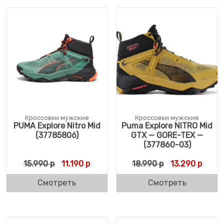
Кроссовки мужские
Кроссовки мужские
PUMA Explore Nitro Mid
Puma Explore NITRO Mid
(37785806)
GTX — GORE-TEX —
(377860-03)
Первоначальная цена составляла 15.990 
Текущая цена: 11.190 р.
Первоначальн
Текущ
15.990
р
11.190
р
18.990
р
13.290
р
Смотреть
Смотреть