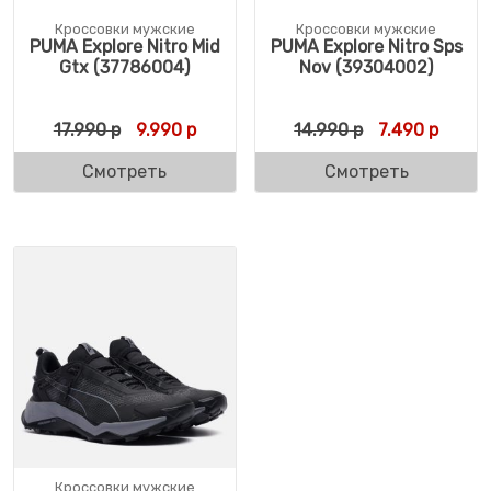
Кроссовки мужские
Кроссовки мужские
PUMA Explore Nitro Mid
PUMA Explore Nitro Sps
Gtx (37786004)
Nov (39304002)
Первоначальная цена составляла 17.990 
Текущая цена: 9.990 р.
Первоначальн
Текуща
17.990
р
9.990
р
14.990
р
7.490
р
Смотреть
Смотреть
Кроссовки мужские