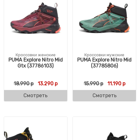
Кроссовки женские
Кроссовки мужские
PUMA Explore Nitro Mid
PUMA Explore Nitro Mid
Gtx (37786103)
(37785806)
Первоначальная цена составляла 18.990 
Текущая цена: 13.290 р.
Первоначальн
Текуща
18.990
р
13.290
р
15.990
р
11.190
р
Смотреть
Смотреть