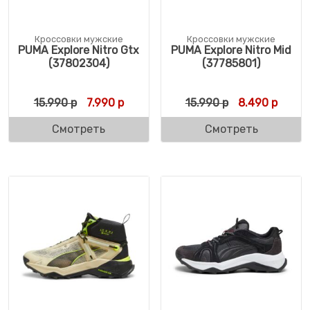
Кроссовки мужские
Кроссовки мужские
PUMA Explore Nitro Gtx
PUMA Explore Nitro Mid
(37802304)
(37785801)
Первоначальная цена составляла 15.990 
Текущая цена: 7.990 р.
Первоначальн
Текущ
15.990
р
7.990
р
15.990
р
8.490
р
Смотреть
Смотреть