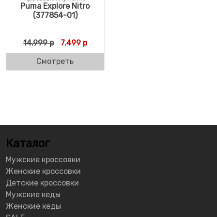
Puma Explore Nitro
(377854-01)
Первоначальная цена составляла 14.999 
Текущая цена: 7.499 р.
14.999
р
7.499
р
Смотреть
Каталог
Мужские кроссовки
Женские кроссовки
Детские кроссовки
Мужские кеды
Женские кеды