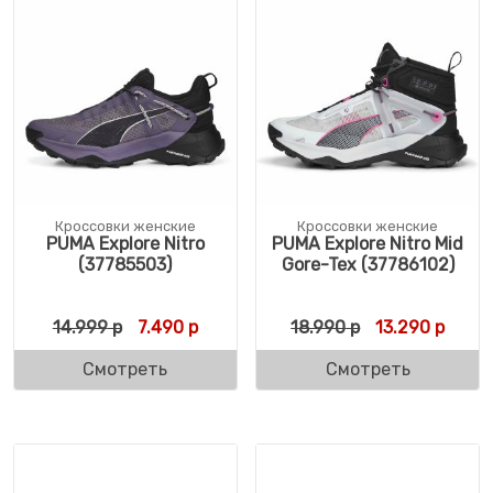
Кроссовки женские
Кроссовки женские
PUMA Explore Nitro
PUMA Explore Nitro Mid
(37785503)
Gore-Tex (37786102)
Первоначальная цена составляла 14.999 
Текущая цена: 7.490 р.
Первоначальн
Текущ
14.999
р
7.490
р
18.990
р
13.290
р
Смотреть
Смотреть