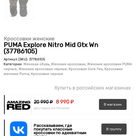
Кроссовки женские
PUMA Explore Nitro Mid Gtx Wn
(37786105)
Артикул (SKU):
37786105
Категории:
Женская обувь
,
Женские кроссовки
,
Женские кроссовки PUMA
черные
,
Женские кроссовки черные
,
Кроссовки Gore-Tex
,
Кроссовки
женские Puma
,
Кроссовки черные
Купить в российских магазинах
8 990 ₽
20 990 ₽
В
магазин
доставка из России
Рассказываем, где
покупать классные
В
группу
кроссовки по адекватным