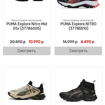
Кроссовки мужские
Кроссовки женские
PUMA Explore Nitro Mid
PUMA Explore NITRO
Gtx (37786005)
(37785510)
Первоначальная цена составляла 20.590 
Текущая цена: 10.990 р.
Первоначальн
Текущ
20.590
р
10.990
р
14.999
р
4.490
р
Смотреть
Смотреть