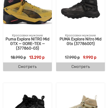
Кроссовки мужские
Кроссовки мужские
Puma Explore NITRO Mid
PUMA Explore Nitro Mid
GTX — GORE-TEX —
Gtx (37786001)
(377860-03)
Первоначальная цена составляла 18.990 
Текущая цена: 13.290 р.
Первоначальн
Текуща
18.990
р
13.290
р
17.990
р
9.990
р
Смотреть
Смотреть