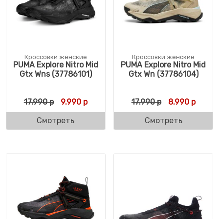
Кроссовки женские
Кроссовки женские
PUMA Explore Nitro Mid
PUMA Explore Nitro Mid
Gtx Wns (37786101)
Gtx Wn (37786104)
Первоначальная цена составляла 17.990 
Текущая цена: 9.990 р.
Первоначальн
Текуща
17.990
р
9.990
р
17.990
р
8.990
р
Смотреть
Смотреть