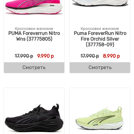
Кроссовки женские
Кроссовки женские
PUMA Foreverrun Nitro
Puma ForeverRun Nitro
Wns (37775805)
Fire Orchid Silver
(377758-09)
Первоначальная цена составляла 17.990 
Текущая цена: 9.990 р.
Первоначальн
Текуща
17.990
р
9.990
р
17.990
р
8.990
р
Смотреть
Смотреть