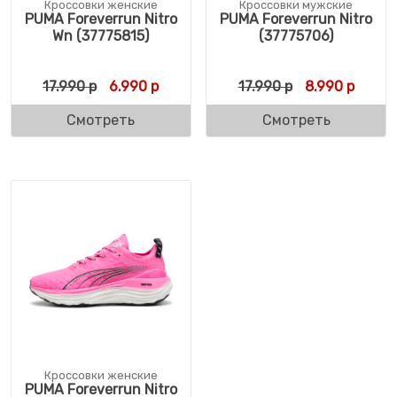
Кроссовки женские
Кроссовки мужские
PUMA Foreverrun Nitro
PUMA Foreverrun Nitro
Wn (37775815)
(37775706)
Первоначальная цена составляла 17.990 
Текущая цена: 6.990 р.
Первоначальн
Текуща
17.990
р
6.990
р
17.990
р
8.990
р
Смотреть
Смотреть
Кроссовки женские
PUMA Foreverrun Nitro