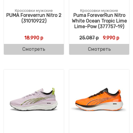
Кроссовки мужские
Кроссовки мужские
PUMA Foreverrun Nitro 2
Puma ForeverRun Nitro
(31010922)
White Ocean Tropic Lime
Lime-Pow (377757-19)
Первоначальн
Текущ
18.990
р
25.087
р
9.990
р
Смотреть
Смотреть