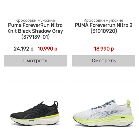
Кроссовки мужские
Кроссовки мужские
Puma ForeverRun Nitro
PUMA Foreverrun Nitro 2
Knit Black Shadow Grey
(31010920)
(379139-01)
Первоначальная цена составляла 24.192 
Текущая цена: 10.990 р.
24.192
р
10.990
р
18.990
р
Смотреть
Смотреть