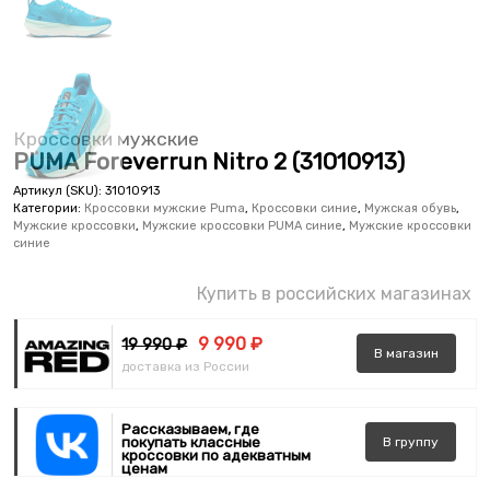
Кроссовки мужские
PUMA Foreverrun Nitro 2 (31010913)
Артикул (SKU):
31010913
Категории:
Кроссовки мужские Puma
,
Кроссовки синие
,
Мужская обувь
,
Мужские кроссовки
,
Мужские кроссовки PUMA синие
,
Мужские кроссовки
синие
Купить в российских магазинах
9 990 ₽
19 990 ₽
В
магазин
доставка из России
Рассказываем, где
покупать классные
В
группу
кроссовки по адекватным
ценам