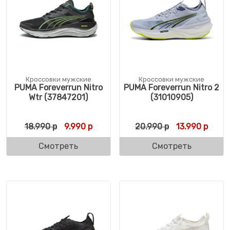
Кроссовки мужские
Кроссовки мужские
PUMA Foreverrun Nitro
PUMA Foreverrun Nitro 2
Wtr (37847201)
(31010905)
Первоначальная цена составляла 18.990 
Текущая цена: 9.990 р.
Первоначальн
Текущ
18.990
р
9.990
р
20.990
р
13.990
р
Смотреть
Смотреть