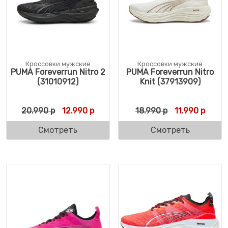
Кроссовки мужские
Кроссовки мужские
PUMA Foreverrun Nitro 2
PUMA Foreverrun Nitro
(31010912)
Knit (37913909)
Первоначальная цена составляла 20.990 
Текущая цена: 12.990 р.
Первоначальн
Текущ
20.990
р
12.990
р
18.990
р
11.990
р
Смотреть
Смотреть