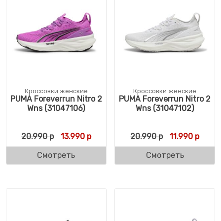
Кроссовки женские
Кроссовки женские
PUMA Foreverrun Nitro 2
PUMA Foreverrun Nitro 2
Wns (31047106)
Wns (31047102)
Первоначальная цена составляла 20.990 
Текущая цена: 13.990 р.
Первоначальн
Текущ
20.990
р
13.990
р
20.990
р
11.990
р
Смотреть
Смотреть