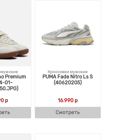
 мужские
Кроссовки мужские
mo Premium
PUMA Fade Nitro Ls S
4-01-
(40620205)
50.JPG)
90
р
16.990
р
реть
Смотреть