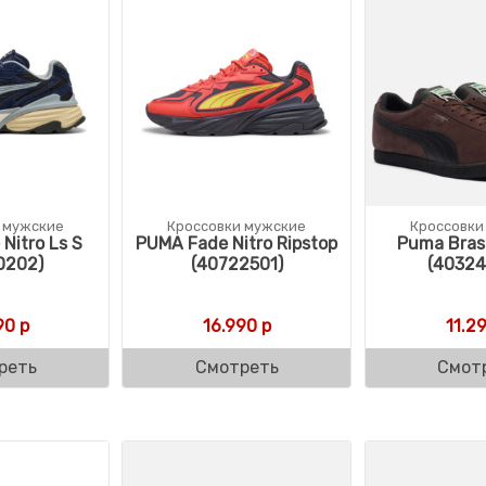
 мужские
Кроссовки мужские
Кроссовки
Nitro Ls S
PUMA Fade Nitro Ripstop
Puma Brasi
0202)
(40722501)
(40324
90
р
16.990
р
11.2
реть
Смотреть
Смот