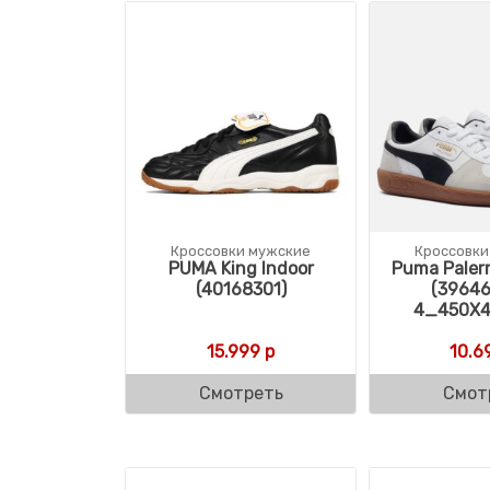
Кроссовки мужские
Кроссовки
PUMA King Indoor
Puma Paler
(40168301)
(39646
4_450X4
15.999
р
10.6
Смотреть
Смот