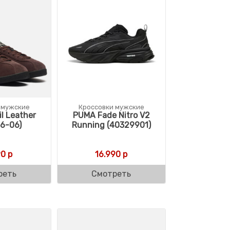
 мужские
Кроссовки мужские
l Leather
PUMA Fade Nitro V2
6-06)
Running (40329901)
90
р
16.990
р
реть
Смотреть