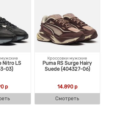
 мужские
Кроссовки мужские
 Nitro LS
Puma RS Surge Hairy
3-03)
Suede (404327-06)
90
р
14.890
р
реть
Смотреть