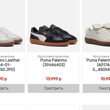
 мужские
Кроссовки мужские
Кроссовки
mo Leather
Puma Palermo
Puma Paler
4-01-
(39646403)
(40174
50.JPG)
5_450X4
90
р
13.999
р
10.9
реть
Смотреть
Смот