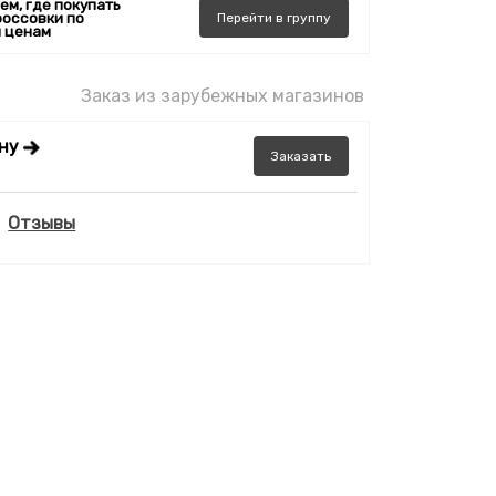
ем, где покупать
россовки по
Перейти
в
группу
 ценам
Заказ из зарубежных магазинов
ену
Заказать
Отзывы