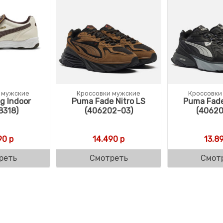
 мужские
Кроссовки мужские
Кроссовки
g Indoor
Puma Fade Nitro LS
Puma Fade
8318)
(406202-03)
(40620
90
р
14.490
р
13.8
реть
Смотреть
Смот