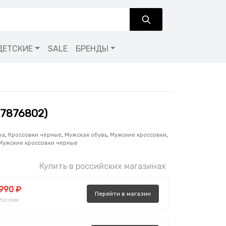
ДЕТСКИЕ
SALE
БРЕНДЫ
37876802)
ma
,
Кроссовки черные
,
Мужская обувь
,
Мужские кроссовки
,
Мужские кроссовки черные
Купить в российских магазинах
 990 ₽
Перейти
в
магазин
России