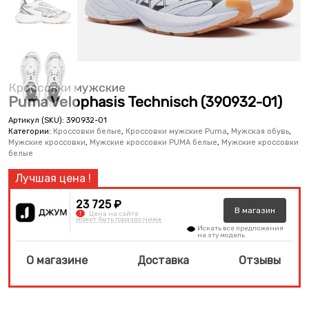
Кроссовки мужские
Puma Velophasis Technisch (390932-01)
Артикул (SKU):
390932-01
Категории:
Кроссовки белые
,
Кроссовки мужские Puma
,
Мужская обувь
,
Мужские кроссовки
,
Мужские кроссовки PUMA белые
,
Мужские кроссовки
белые
23 725 ₽
В
магазин
!
Цена на сайте
может быть гораздо ниже
Искать все предложения
на эту модель
О магазине
Доставка
Отзывы