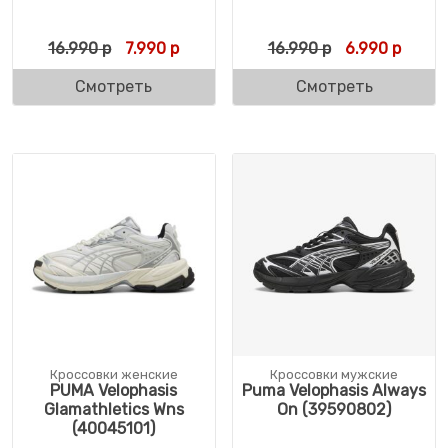
Первоначальная цена составляла 16.990 
Текущая цена: 7.990 р.
Первоначальн
Текущ
16.990
р
7.990
р
16.990
р
6.990
р
Смотреть
Смотреть
Кроссовки женские
Кроссовки мужские
PUMA Velophasis
Puma Velophasis Always
Glamathletics Wns
On (39590802)
(40045101)