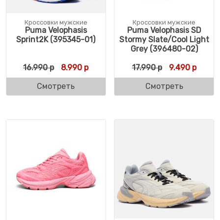
Кроссовки мужские
Кроссовки мужские
Puma Velophasis
Puma Velophasis SD
Sprint2K (395345-01)
Stormy Slate/Cool Light
Grey (396480-02)
Первоначальная цена составляла 16.990 
Текущая цена: 8.990 р.
Первоначальн
Текуща
16.990
р
8.990
р
17.990
р
9.490
р
Смотреть
Смотреть