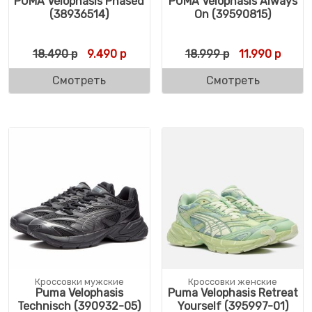
PUMA Velophasis Phased
PUMA Velophasis Always
(38936514)
On (39590815)
Первоначальная цена составляла 18.490 
Текущая цена: 9.490 р.
Первоначальн
Текущ
18.490
р
9.490
р
18.999
р
11.990
р
Смотреть
Смотреть
Кроссовки мужские
Кроссовки женские
Puma Velophasis
Puma Velophasis Retreat
Technisch (390932-05)
Yourself (395997-01)