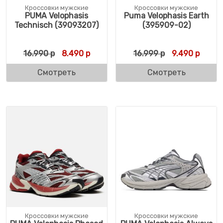
Кроссовки мужские
Кроссовки мужские
PUMA Velophasis
Puma Velophasis Earth
Technisch (39093207)
(395909-02)
Первоначальная цена составляла 16.990 
Текущая цена: 8.490 р.
Первоначальн
Текущ
16.990
р
8.490
р
16.999
р
9.490
р
Смотреть
Смотреть
Кроссовки мужские
Кроссовки мужские