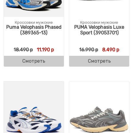
Кроссовки мужские
Кроссовки мужские
Puma Velophasis Phased
PUMA Velophasis Luxe
(389365-13)
Sport (39053701)
Первоначальная цена составляла 18.490 
Текущая цена: 11.190 р.
Первоначальн
Текущ
18.490
р
11.190
р
16.990
р
8.490
р
Смотреть
Смотреть