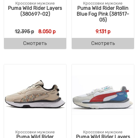
Кроссовки мужские
Кроссовки мужские
Puma Wild Rider Layers
Puma Wild Rider Rollin
(380697-02)
Blue Fog Pink (381517-
05)
Первоначальная цена составляла 12.395 
Текущая цена: 8.050 р.
12.395
р
8.050
р
9.131
р
Смотреть
Смотреть
Кроссовки мужские
Кроссовки мужские
Puma Wild Rider
Puma Wild Rider Layers