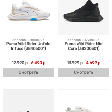
Кроссовки женские
Кроссовки мужские
Puma Wild Rider Unfold
Puma Wild Rider Mid
Infuse (38405001)
Core (38200301)
Первоначальная цена составляла 12.990 
Текущая цена: 6.490 р.
Первоначальн
Текущ
12.990
р
6.490
р
13.999
р
4.699
р
Смотреть
Смотреть