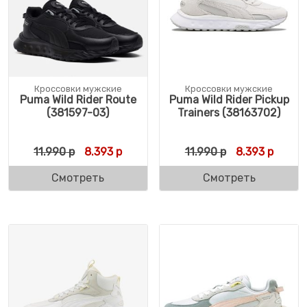
Кроссовки мужские
Кроссовки мужские
Puma Wild Rider Route
Puma Wild Rider Pickup
(381597-03)
Trainers (38163702)
Первоначальная цена составляла 11.990 р
Текущая цена: 8.393 р.
Первоначальн
Текуща
11.990
р
8.393
р
11.990
р
8.393
р
Смотреть
Смотреть