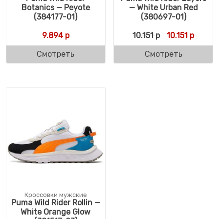
Botanics — Peyote
— White Urban Red
(384177-01)
(380697-01)
Первоначальна
Текуща
9.894
р
10.151
р
10.151
р
Смотреть
Смотреть
Кроссовки мужские
Puma Wild Rider Rollin —
White Orange Glow