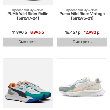
Кроссовки мужские
Кроссовки мужские
PUMA Wild Rider Rollin
Puma Wild Rider Vintage
(381517-04)
(381595-01)
Первоначальная цена составляла 11.990 р
Текущая цена: 8.993 р.
Первоначальн
Текущ
11.990
р
8.993
р
16.457
р
12.990
р
Смотреть
Смотреть