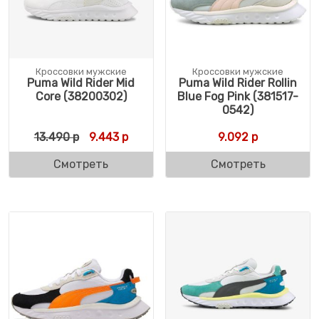
Кроссовки мужские
Кроссовки мужские
Puma Wild Rider Mid
Puma Wild Rider Rollin
Core (38200302)
Blue Fog Pink (381517-
0542)
Первоначальная цена составляла 13.490 
Текущая цена: 9.443 р.
13.490
р
9.443
р
9.092
р
Смотреть
Смотреть