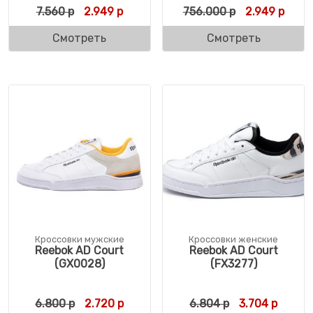
Первоначальная цена составляла 7.560 р.
Текущая цена: 2.949 р.
Первоначаль
Текущ
7.560
р
2.949
р
756.000
р
2.949
р
Смотреть
Смотреть
Кроссовки мужские
Кроссовки женские
Reebok AD Court
Reebok AD Court
(GX0028)
(FX3277)
Первоначальная цена составляла 6.800 р
Текущая цена: 2.720 р.
Первоначальн
Текуща
6.800
р
2.720
р
6.804
р
3.704
р