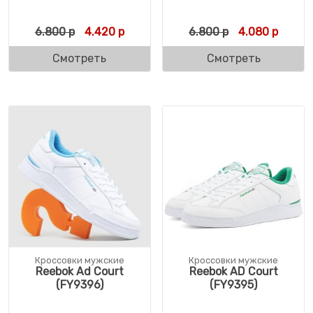
Первоначальная цена составляла 6.800 р
Текущая цена: 4.420 р.
Первоначальн
Текуща
6.800
р
4.420
р
6.800
р
4.080
р
Смотреть
Смотреть
Кроссовки мужские
Кроссовки мужские
Reebok Ad Court
Reebok AD Court
(FY9396)
(FY9395)