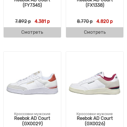
(FY7345)
(FX1338)
Первоначальная цена составляла 7.892 р
Текущая цена: 4.381 р.
Первоначальн
Текуща
7.892
р
4.381
р
8.770
р
4.820
р
Смотреть
Смотреть
Кроссовки мужские
Кроссовки мужские
Reebok AD Court
Reebok AD Court
(GX0029)
(GX0026)