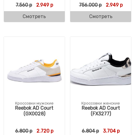
Первоначальная цена составляла 7.560 р.
Текущая цена: 2.949 р.
Первоначаль
Текущ
7.560
р
2.949
р
756.000
р
2.949
р
Смотреть
Смотреть
Кроссовки мужские
Кроссовки женские
Reebok AD Court
Reebok AD Court
(GX0028)
(FX3277)
Первоначальная цена составляла 6.800 р
Текущая цена: 2.720 р.
Первоначальн
Текуща
6.800
р
2.720
р
6.804
р
3.704
р