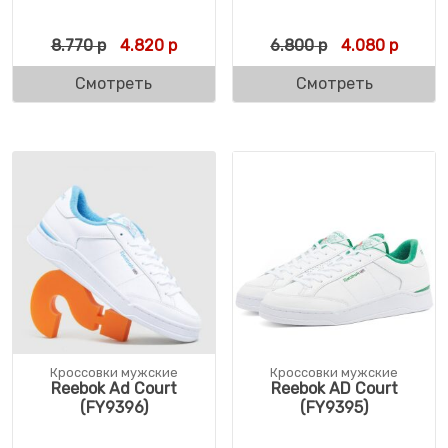
Первоначальная цена составляла 8.770 р.
Текущая цена: 4.820 р.
Первоначальн
Текуща
8.770
р
4.820
р
6.800
р
4.080
р
Смотреть
Смотреть
Кроссовки мужские
Кроссовки мужские
Reebok Ad Court
Reebok AD Court
(FY9396)
(FY9395)