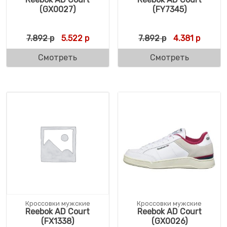
(GX0027)
(FY7345)
Первоначальная цена составляла 7.892 р
Текущая цена: 5.522 р.
Первоначальн
Текуща
7.892
р
5.522
р
7.892
р
4.381
р
Смотреть
Смотреть
Кроссовки мужские
Кроссовки мужские
Reebok AD Court
Reebok AD Court
(FX1338)
(GX0026)