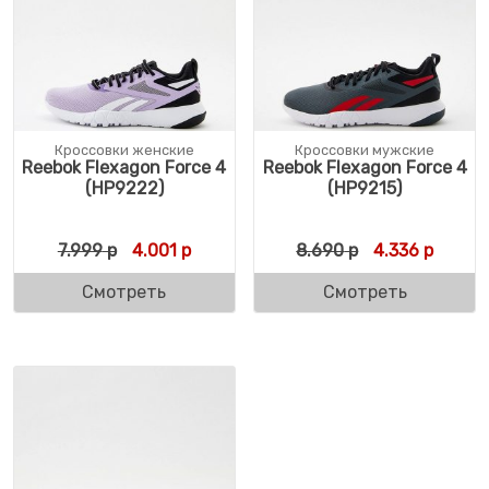
Кроссовки женские
Кроссовки мужские
Reebok Flexagon Force 4
Reebok Flexagon Force 4
(HP9222)
(HP9215)
Первоначальная цена составляла 7.999 р.
Текущая цена: 4.001 р.
Первоначальн
Текуща
7.999
р
4.001
р
8.690
р
4.336
р
Смотреть
Смотреть