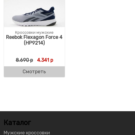
Кроссовки мужские
Reebok Flexagon Force 4
(HP9214)
Первоначальная цена составляла 8.690 р
Текущая цена: 4.341 р.
8.690
р
4.341
р
Смотреть
Каталог
Мужские кроссовки