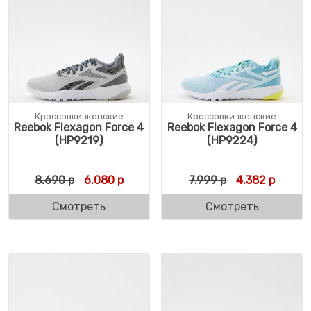
Кроссовки женские
Кроссовки женские
Reebok Flexagon Force 4
Reebok Flexagon Force 4
(HP9219)
(HP9224)
Первоначальная цена составляла 8.690 р
Текущая цена: 6.080 р.
Первоначальн
Текуща
8.690
р
6.080
р
7.999
р
4.382
р
Смотреть
Смотреть