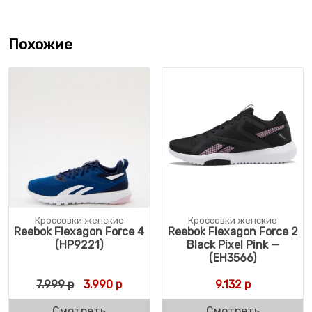
Похожие
Кроссовки женские
Кроссовки женские
Reebok Flexagon Force 4
Reebok Flexagon Force 2
(HP9221)
Black Pixel Pink —
(EH3566)
Первоначальная цена составляла 7.999 р.
Текущая цена: 3.990 р.
7.999
р
3.990
р
9.132
р
Смотреть
Смотреть