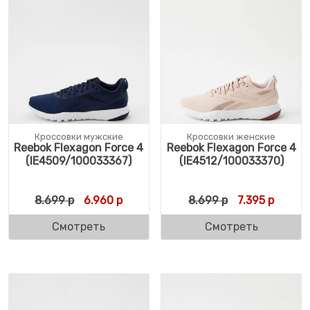
Кроссовки мужские
Кроссовки женские
Reebok Flexagon Force 4
Reebok Flexagon Force 4
(IE4509/100033367)
(IE4512/100033370)
Первоначальная цена составляла 8.699 р
Текущая цена: 6.960 р.
Первоначальн
Текуща
8.699
р
6.960
р
8.699
р
7.395
р
Смотреть
Смотреть