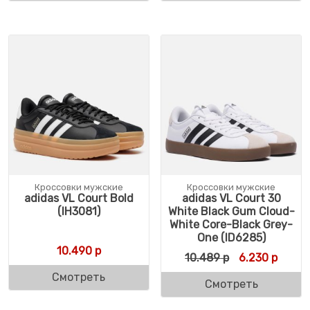
Кроссовки мужские
Кроссовки мужские
adidas VL Court Bold
adidas VL Court 30
(IH3081)
White Black Gum Cloud-
White Core-Black Grey-
One (ID6285)
10.490
р
Первоначальн
Текущ
10.489
р
6.230
р
Смотреть
Смотреть