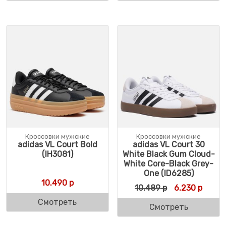
Кроссовки мужские
Кроссовки мужские
adidas VL Court Bold
adidas VL Court 30
(IH3081)
White Black Gum Cloud-
White Core-Black Grey-
One (ID6285)
10.490
р
Первоначальн
Текущ
10.489
р
6.230
р
Смотреть
Смотреть