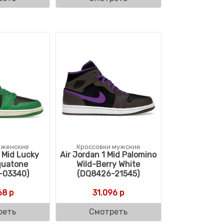
 женские
Кроссовки мужские
1 Mid Lucky
Air Jordan 1 Mid Palomino
quatone
Wild-Berry White
-03340)
(DQ8426-21545)
68
р
31.096
р
реть
Смотреть