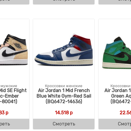
 мужские
Кроссовки женские
Кроссовки
Mid SE Flight
Air Jordan 1 Mid French
Air Jordan 
ic-Ember
Blue White Gym-Red Sail
Green A
-80041)
(BQ6472-14636)
(BQ6472
83
р
14.518
р
22.5
реть
Смотреть
Смот