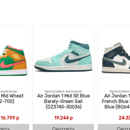
 мужские
Кроссовки женские
Кроссовки
1 Mid Wheat
Air Jordan 1 Mid SE Blue
Air Jordan 
2-700)
Barely-Green Sail
French Blue 
(DZ3745-30036)
Blue (BQ64
Первоначальная цена составляла 35.770 р.
Текущая цена: 16.799 р.
16.799
р
19.244
р
24.3
реть
Смотреть
Смот