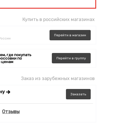
Купить в российских магазинах
Перейти
в
магазин
России
ем, где покупать
россовки по
Перейти
в
группу
 ценам
Заказ из зарубежных магазинов
ену
Заказать
Отзывы