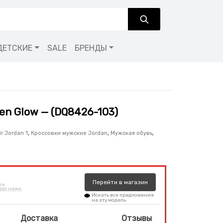
ДЕТСКИЕ
SALE
БРЕНДЫ
een Glow — (DQ8426-103)
r Jordan 1
,
Кроссовки мужские Jordan
,
Мужская обувь
,
Перейти
в
магазин
те
здо ниже
Искать все предложения
на эту модель
Доставка
Отзывы