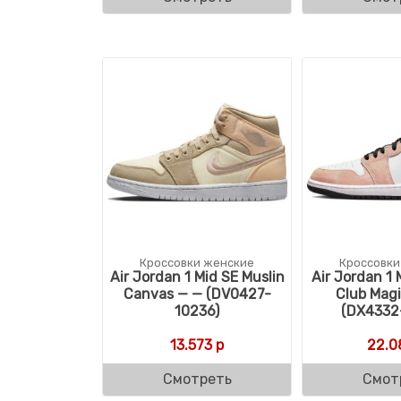
Кроссовки женские
Кроссовки
Air Jordan 1 Mid SE Muslin
Air Jordan 1 
Canvas — — (DV0427-
Club Mag
10236)
(DX4332
13.573
р
22.0
Смотреть
Смот