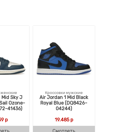
 женские
Кроссовки мужские
1 Mid Sky J
Air Jordan 1 Mid Black
Sail Ozone-
Royal Blue (DQ8426-
72-41436)
04244)
39
р
19.485
р
реть
Смотреть