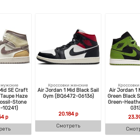
 мужские
Кроссовки женские
Кроссовки
Mid SE Craft
Air Jordan 1 Mid Black Sail
Air Jordan 1 
 Taupe Haze
Gym (BQ6472-06136)
Green Black S
ossil-Stone
Green-Heath
-10241)
031
20.184
р
54
р
23.3
Смотреть
реть
Смот