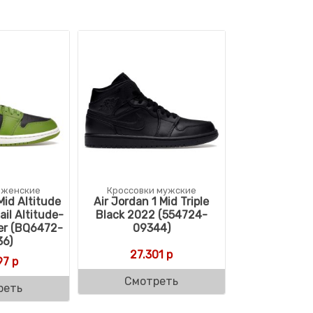
 женские
Кроссовки мужские
Mid Altitude
Air Jordan 1 Mid Triple
ail Altitude-
Black 2022 (554724-
er (BQ6472-
09344)
36)
27.301
р
97
р
Смотреть
реть