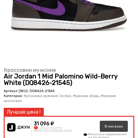
Кроссовки мужские
Air Jordan 1 Mid Palomino Wild-Berry
White (DQ8426-21545)
Артикул (SKU):
DQ8426-21545
Категории:
Кроссовки мужские Jordan
,
Мужская обувь
,
Мужские
кроссовки
31 096 ₽
В
магазин
!
Цена на сайте
может быть гораздо ниже
Искать все предложения
на эту модель