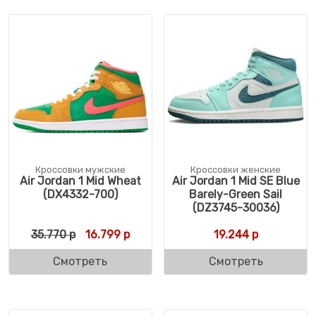
Кроссовки мужские
Кроссовки женские
Air Jordan 1 Mid Wheat
Air Jordan 1 Mid SE Blue
(DX4332-700)
Barely-Green Sail
(DZ3745-30036)
Первоначальная цена составляла 35.770 
Текущая цена: 16.799 р.
35.770
р
16.799
р
19.244
р
Смотреть
Смотреть