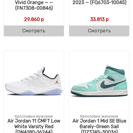
Vivid Orange — —
2023 — (FQ6703-10045)
(FN7308-00846)
29.860
р
33.813
р
Смотреть
Смотреть
Кроссовки мужские
Кроссовки женские
Air Jordan 11 CMFT Low
Air Jordan 1 Mid SE Blue
White Varsity Red
Barely-Green Sail
(DN4180-16244)
(DZ3745-30036)