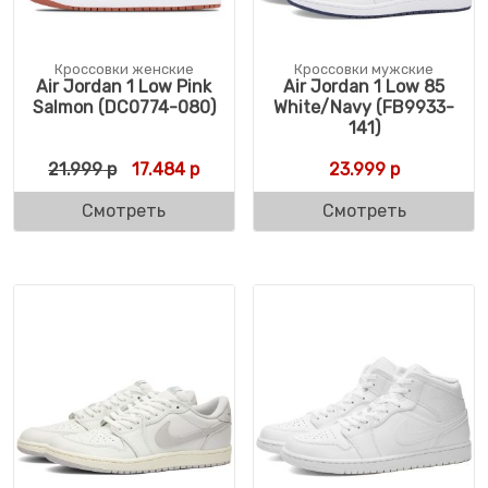
Кроссовки женские
Кроссовки мужские
Air Jordan 1 Low Pink
Air Jordan 1 Low 85
Salmon (DC0774-080)
White/Navy (FB9933-
141)
Первоначальная цена составляла 21.999 
Текущая цена: 17.484 р.
21.999
р
17.484
р
23.999
р
Смотреть
Смотреть