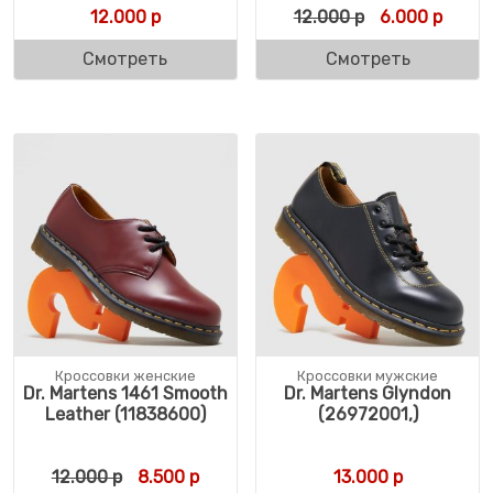
Первоначальн
Текущ
12.000
р
12.000
р
6.000
р
Смотреть
Смотреть
Кроссовки женские
Кроссовки мужские
Dr. Martens 1461 Smooth
Dr. Martens Glyndon
Leather (11838600)
(26972001,)
Первоначальная цена составляла 12.000 
Текущая цена: 8.500 р.
12.000
р
8.500
р
13.000
р