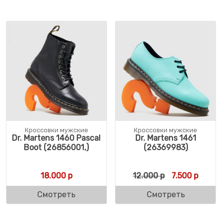
Кроссовки мужские
Кроссовки мужские
Dr. Martens 1460 Pascal
Dr. Martens 1461
Boot (26856001,)
(26369983)
Первоначальн
Текуща
18.000
р
12.000
р
7.500
р
Смотреть
Смотреть