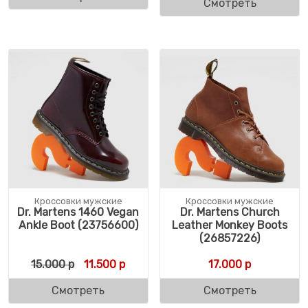
Смотреть
Кроссовки мужские
Кроссовки мужские
Dr. Martens 1460 Vegan
Dr. Martens Church
Ankle Boot (23756600)
Leather Monkey Boots
(26857226)
Первоначальная цена составляла 15.000 
Текущая цена: 11.500 р.
15.000
р
11.500
р
17.000
р
Смотреть
Смотреть