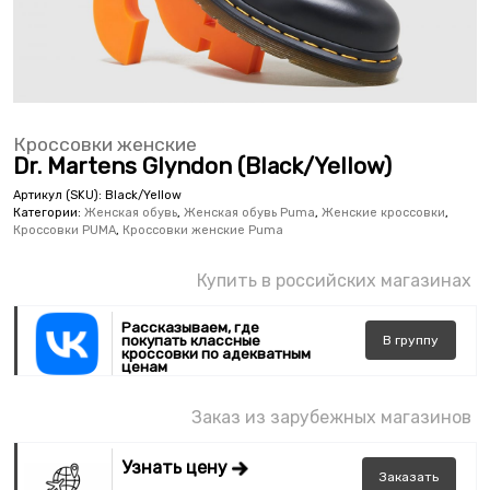
Кроссовки женские
Dr. Martens Glyndon (Black/Yellow)
Артикул (SKU):
Black/Yellow
Категории:
Женская обувь
,
Женская обувь Puma
,
Женские кроссовки
,
Кроссовки PUMA
,
Кроссовки женские Puma
Купить в российских магазинах
Рассказываем, где
покупать классные
В
группу
кроссовки по адекватным
ценам
Заказ из зарубежных магазинов
Узнать цену
Заказать