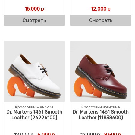
15.000
р
12.000
р
Смотреть
Смотреть
Кроссовки женские
Кроссовки женские
Dr. Martens 1461 Smooth
Dr. Martens 1461 Smooth
Leather (26226100)
Leather (11838600)
Первоначальная цена составляла 12.000 
Текущая цена: 6.000 р.
Первоначальн
Текущ
12.000
р
6.000
р
12.000
р
8.500
р