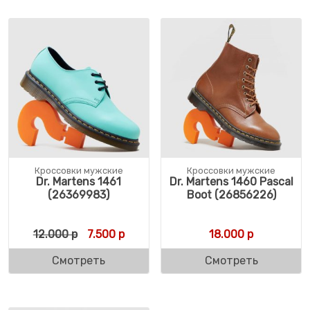
Кроссовки мужские
Кроссовки мужские
Dr. Martens 1461
Dr. Martens 1460 Pascal
(26369983)
Boot (26856226)
Первоначальная цена составляла 12.000 
Текущая цена: 7.500 р.
12.000
р
7.500
р
18.000
р
Смотреть
Смотреть