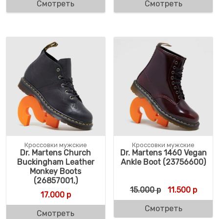
Смотреть
Смотреть
Кроссовки мужские
Кроссовки мужские
Dr. Martens Church
Dr. Martens 1460 Vegan
Buckingham Leather
Ankle Boot (23756600)
Monkey Boots
(26857001,)
Первоначальн
Текущ
15.000
р
11.500
р
17.000
р
Смотреть
Смотреть