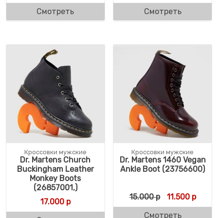
Смотреть
Смотреть
Кроссовки мужские
Кроссовки мужские
Dr. Martens Church
Dr. Martens 1460 Vegan
Buckingham Leather
Ankle Boot (23756600)
Monkey Boots
(26857001,)
Первоначальн
Текущ
15.000
р
11.500
р
17.000
р
Смотреть