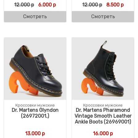
Первоначальная цена составляла 12.000 
Текущая цена: 6.000 р.
Первоначальн
Текущ
12.000
р
6.000
р
12.000
р
8.500
р
Смотреть
Смотреть
Кроссовки мужские
Кроссовки мужские
Dr. Martens Glyndon
Dr. Martens Pharamond
(26972001,)
Vintage Smooth Leather
Ankle Boots (26969001)
13.000
р
16.000
р