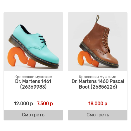
Кроссовки мужские
Кроссовки мужские
Dr. Martens 1461
Dr. Martens 1460 Pascal
(26369983)
Boot (26856226)
Первоначальная цена составляла 12.000 
Текущая цена: 7.500 р.
12.000
р
7.500
р
18.000
р
Смотреть
Смотреть