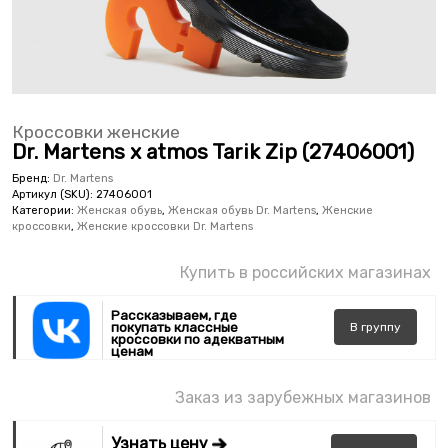
Кроссовки женские
Dr. Martens x atmos Tarik Zip (27406001)
Бренд:
Dr. Martens
Артикул (SKU):
27406001
Категории:
Женская обувь
,
Женская обувь Dr. Martens
,
Женские
кроссовки
,
Женские кроссовки Dr. Martens
Купить в российских магазинах
Рассказываем, где
покупать классные
В
группу
кроссовки по адекватным
ценам
Заказ из зарубежных магазинов
Узнать цену