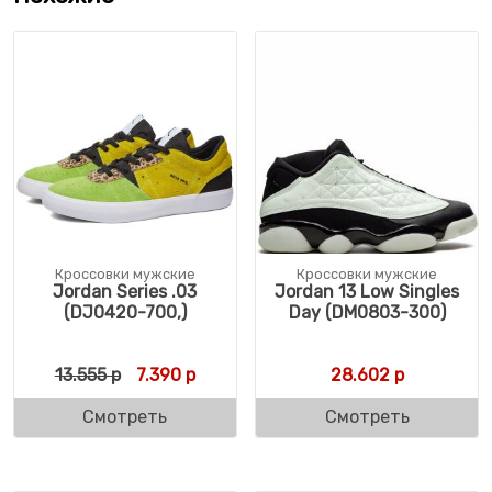
Кроссовки мужские
Кроссовки мужские
Jordan Series .03
Jordan 13 Low Singles
(DJ0420-700,)
Day (DM0803-300)
Первоначальная цена составляла 13.555 
Текущая цена: 7.390 р.
13.555
р
7.390
р
28.602
р
Смотреть
Смотреть