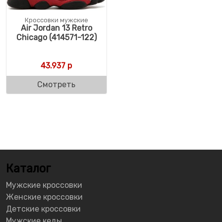
Кроссовки мужские
Air Jordan 13 Retro
Chicago (414571-122)
43.937
р
Смотреть
Каталог
Мужские кроссовки
Женские кроссовки
Детские кроссовки
Мужские кеды