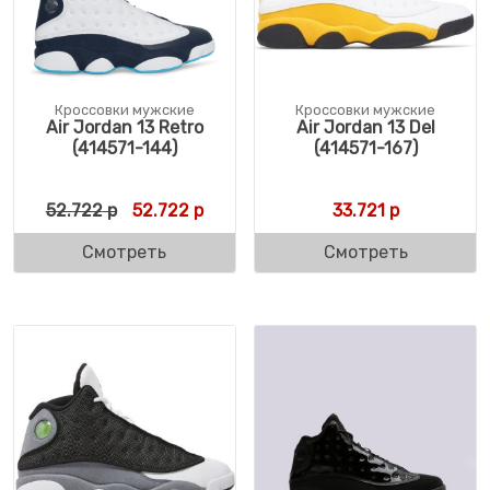
Кроссовки мужские
Кроссовки мужские
Air Jordan 13 Retro
Air Jordan 13 Del
(414571-144)
(414571-167)
Первоначальная цена составляла 52.722 
Текущая цена: 52.722 р.
52.722
р
52.722
р
33.721
р
Смотреть
Смотреть