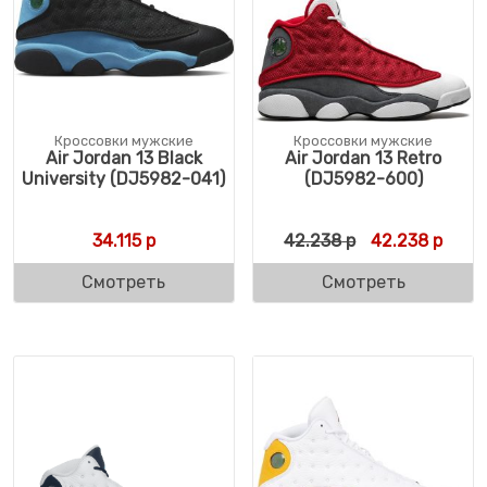
Кроссовки мужские
Кроссовки мужские
Air Jordan 13 Black
Air Jordan 13 Retro
University (DJ5982-041)
(DJ5982-600)
Первоначальн
Текущ
34.115
р
42.238
р
42.238
р
Смотреть
Смотреть