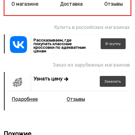
О магазине
Доставка
Отзывы
Купить в российских магазинах
Рассказываем, где
покупать классные
В
группу
кроссовки по адекватным
ценам
Заказ из зарубежных магазинов
Узнать цену
Заказать
Подробнее
Отзывы
Похожие