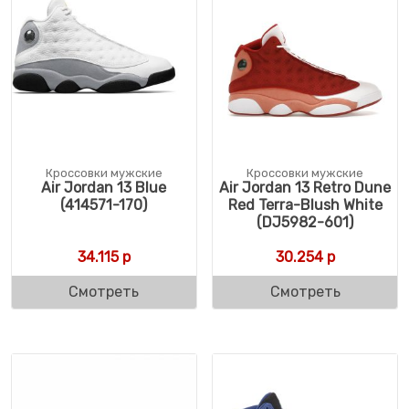
Кроссовки мужские
Кроссовки мужские
Air Jordan 13 Blue
Air Jordan 13 Retro Dune
(414571-170)
Red Terra-Blush White
(DJ5982-601)
34.115
р
30.254
р
Смотреть
Смотреть