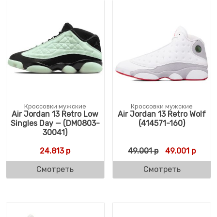
Кроссовки мужские
Кроссовки мужские
Air Jordan 13 Retro Low
Air Jordan 13 Retro Wolf
Singles Day — (DM0803-
(414571-160)
30041)
Первоначальн
Текущ
24.813
р
49.001
р
49.001
р
Смотреть
Смотреть