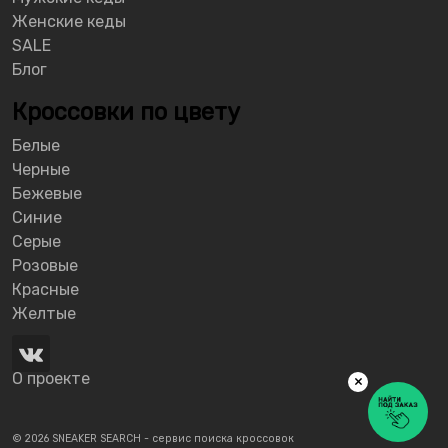
Женские кеды
SALE
Блог
Кроссовки по цвету
Белые
Черные
Бежевые
Синие
Серые
Розовые
Красные
Желтые
О проекте
×
© 2026 SNEAKER SEARCH - сервис поиска кроссовок