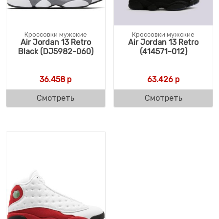
Кроссовки мужские
Кроссовки мужские
Air Jordan 13 Retro
Air Jordan 13 Retro
Black (DJ5982-060)
(414571-012)
36.458
р
63.426
р
Смотреть
Смотреть