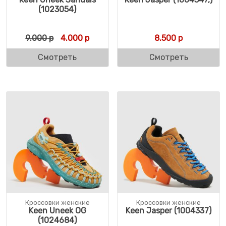
(1023054)
Первоначальная цена составляла 9.000 р
Текущая цена: 4.000 р.
9.000
р
4.000
р
8.500
р
Смотреть
Смотреть
Кроссовки женские
Кроссовки женские
Keen Uneek OG
Keen Jasper (1004337)
(1024684)