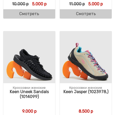
Первоначальная цена составляла 10.000 
Текущая цена: 5.000 р.
Первоначальн
Текуща
10.000
р
5.000
р
11.000
р
5.000
р
Смотреть
Смотреть
Кроссовки женские
Кроссовки женские
Keen Uneek Sandals
Keen Jasper (1023978,)
(1014099)
9.000
р
8.500
р