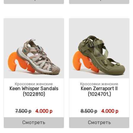
Кроссовки женские
Кроссовки женские
Keen Whisper Sandals
Keen Zerraport II
(1022810)
(1024701,)
Первоначальная цена составляла 7.500 р.
Текущая цена: 4.000 р.
Первоначальн
Текуща
7.500
р
4.000
р
8.500
р
4.000
р
Смотреть
Смотреть