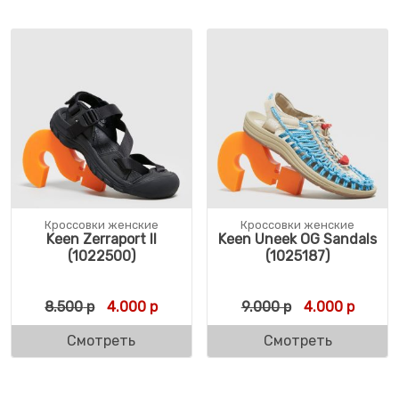
Кроссовки женские
Кроссовки женские
Keen Zerraport II
Keen Uneek OG Sandals
(1022500)
(1025187)
Первоначальная цена составляла 8.500 р
Текущая цена: 4.000 р.
Первоначальн
Текуща
8.500
р
4.000
р
9.000
р
4.000
р
Смотреть
Смотреть