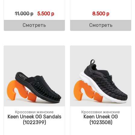
Первоначальная цена составляла 11.000 
Текущая цена: 5.500 р.
11.000
р
5.500
р
8.500
р
Смотреть
Смотреть
Кроссовки женские
Кроссовки женские
Keen Uneek OG Sandals
Keen Uneek OG
(1022399)
(1023508)