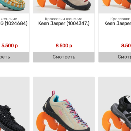
 женские
Кроссовки женские
Кроссовки
G (1024684)
Keen Jasper (1004347,)
Keen Jasper
ляла 9.000 р.
р.
Первоначальная цена составляла 11.000 р.
Текущая цена: 5.500 р.
5.500
р
8.500
р
8.50
реть
Смотреть
Смот