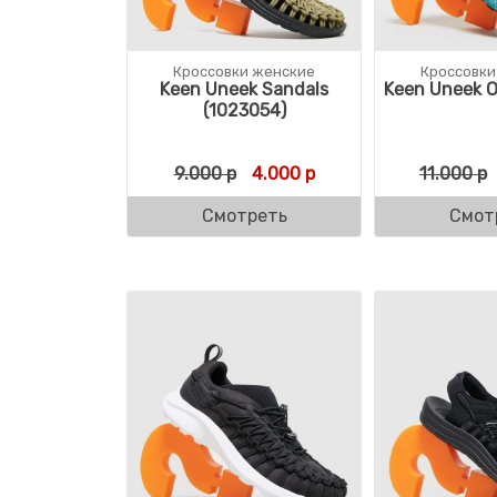
Кроссовки женские
Кроссовки
Keen Uneek Sandals
Keen Uneek O
(1023054)
Первоначальная цена состав
Текущая цена: 4.000 
9.000
р
4.000
р
11.000
р
Смотреть
Смот