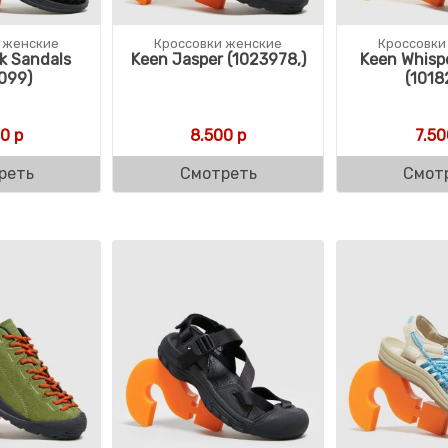
 женские
Кроссовки женские
Кроссовки
k Sandals
Keen Jasper (1023978,)
Keen Whisp
099)
(1018
ляла 11.000 р.
р.
00
р
8.500
р
7.50
реть
Смотреть
Смот