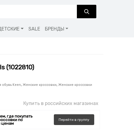
ДЕТСКИЕ
SALE
БРЕНДЫ
s (1022810)
 обувь Keen
,
Женские кроссовки
,
Женские кроссовки
Купить в российских магазинах
ем, где покупать
россовки по
Перейти
в
группу
 ценам