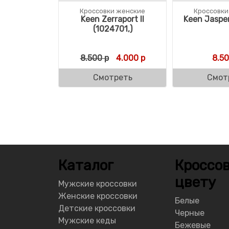
Кроссовки женские
Кроссовки
Keen Zerraport II
Keen Jasper
(1024701,)
Первоначальная цена состав
Текущая цена: 4.000 
8.500
р
4.000
р
8.5
Смотреть
Смот
Каталог
Кроссов
цвету
Мужские кроссовки
Женские кроссовки
Белые
Детские кроссовки
Черные
Мужские кеды
Бежевые