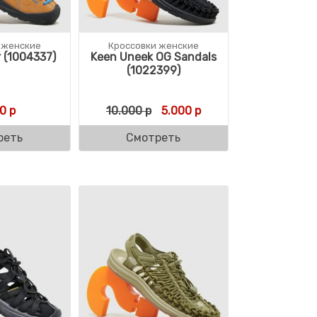
 женские
Кроссовки женские
 (1004337)
Keen Uneek OG Sandals
(1022399)
Первоначальная цена состав
Текущая цена: 5.000 
0
р
10.000
р
5.000
р
реть
Смотреть