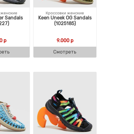
 женские
Кроссовки женские
er Sandals
Keen Uneek OG Sandals
227)
(1025185)
0
р
9.000
р
реть
Смотреть