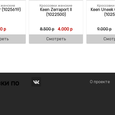
 женские
Кроссовки женские
Кроссовки
 (1025619)
Keen Zerraport II
Keen Uneek 
(1022500)
(1025
ляла 8.500 р.
р.
Первоначальная цена состав
Текущая цена: 4.000 
00
р
8.500
р
4.000
р
9.000
р
реть
Смотреть
Смот
ки по
О проекте