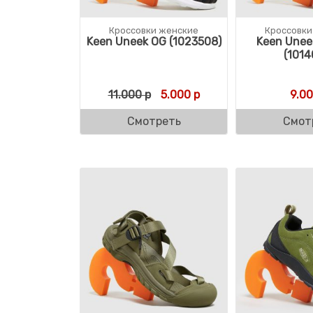
Кроссовки женские
Кроссовки
Keen Uneek OG (1023508)
Keen Unee
(1014
Первоначальная цена состав
Текущая цена: 5.000 
11.000
р
5.000
р
9.0
Смотреть
Смот