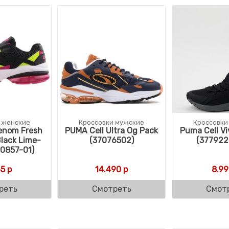
 женские
Кроссовки мужские
Кроссовки
enom Fresh
PUMA Cell Ultra Og Pack
Puma Cell Vi
lack Lime-
(37076502)
(377922
0857-01)
65
р
14.490
р
8.99
реть
Смотреть
Смот