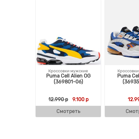
Кроссовки мужские
Кроссовки
Puma Cell Alien OG
Puma Cel
(369801-06)
(36935
Первоначальная цена соста
Текущая цена: 9.100 
12.990
р
9.100
р
12.9
Смотреть
Смот