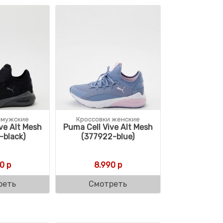
 мужские
Кроссовки женские
ve Alt Mesh
Puma Cell Vive Alt Mesh
-black)
(377922-blue)
0
р
8.990
р
реть
Смотреть