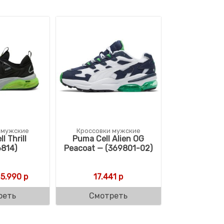
 мужские
Кроссовки мужские
l Thrill
Puma Cell Alien OG
6814)
Peacoat — (369801-02)
Первоначальная цена составляла 8.790 р.
Текущая цена: 5.990 р.
5.990
р
17.441
р
реть
Смотреть