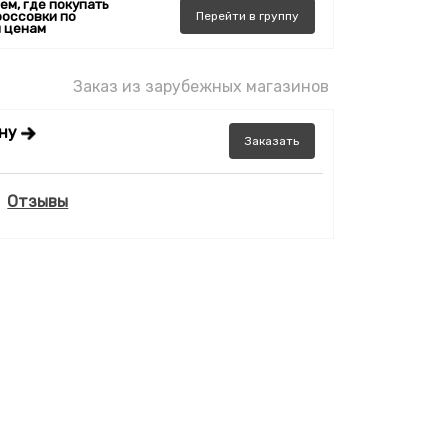
ем, где покупать
россовки по
Перейти
в
группу
 ценам
Заказ из зарубежных магазинов
ену
Заказать
Отзывы