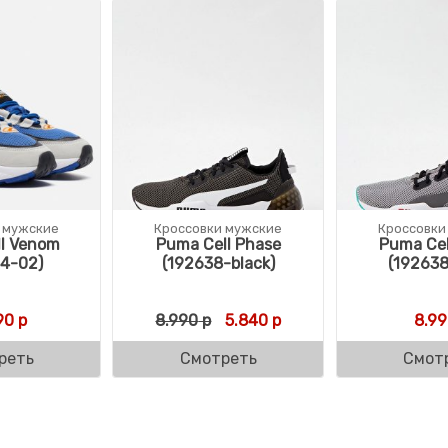
 мужские
Кроссовки мужские
Кроссовки
l Venom
Puma Cell Phase
Puma Cel
4-02)
(192638-black)
(192638
вляла 12.990 р.
р.
Первоначальная цена состав
Текущая цена: 5.840 
90
р
8.990
р
5.840
р
8.99
реть
Смотреть
Смот