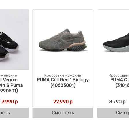
 женские
Кроссовки мужские
Кроссовки
l Venom
PUMA Cell Geo 1 Biology
PUMA Cel
Wn S Puma
(40623001)
(3101
6990501)
ляла 8.790 р.
р.
Первоначальная цена составляла 12.990 р.
Текущая цена: 3.990 р.
3.990
р
22.990
р
8.790
р
реть
Смотреть
Смот