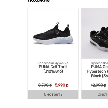
Кроссовки мужские
Кроссовки
PUMA Cell Thrill
PUMA Cel
(31016816)
Hypertech 
Black (3
Первоначальная цена состав
Текущая цена: 5.990 
8.790
р
5.990
р
12.990
р
Смотреть
Смот