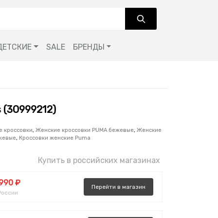
ДЕТСКИЕ
SALE
БРЕНДЫ
 (30999212)
е кроссовки
,
Женские кроссовки PUMA бежевые
,
Женские
жевые
,
Кроссовки женские Puma
Купить в российских магазинах
 990 ₽
Перейти
в
магазин
России