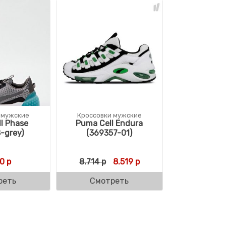
 мужские
Кроссовки мужские
l Phase
Puma Cell Endura
-grey)
(369357-01)
ляла 8.990 р.
р.
Первоначальная цена состав
Текущая цена: 8.519 р
0
р
8.714
р
8.519
р
реть
Смотреть