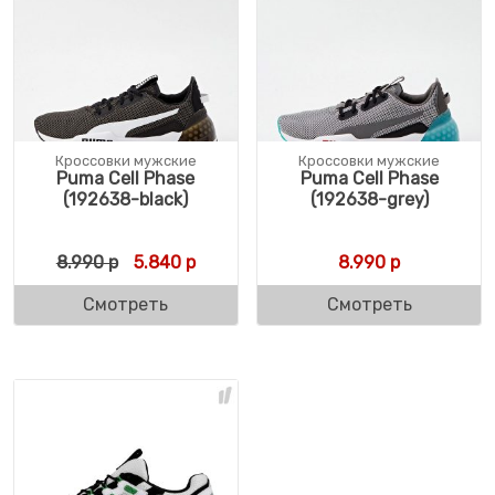
Кроссовки мужские
Кроссовки мужские
Puma Cell Phase
Puma Cell Phase
(192638-black)
(192638-grey)
Первоначальная цена составляла 8.990 р
Текущая цена: 5.840 р.
8.990
р
5.840
р
8.990
р
Смотреть
Смотреть