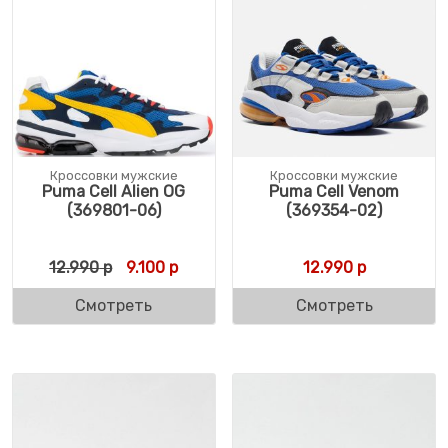
Кроссовки мужские
Кроссовки мужские
Puma Cell Alien OG
Puma Cell Venom
(369801-06)
(369354-02)
Первоначальная цена составляла 12.990 
Текущая цена: 9.100 р.
12.990
р
9.100
р
12.990
р
Смотреть
Смотреть