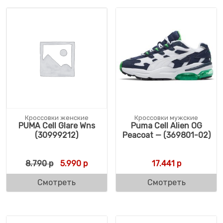
Кроссовки женские
Кроссовки мужские
PUMA Cell Glare Wns
Puma Cell Alien OG
(30999212)
Peacoat — (369801-02)
Первоначальная цена составляла 8.790 р
Текущая цена: 5.990 р.
8.790
р
5.990
р
17.441
р
Смотреть
Смотреть