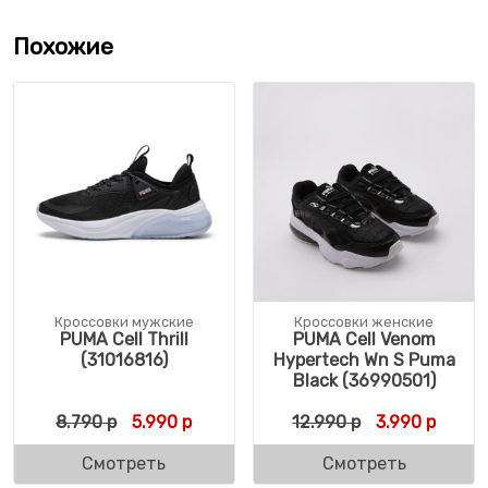
Похожие
Кроссовки мужские
Кроссовки женские
PUMA Cell Thrill
PUMA Cell Venom
(31016816)
Hypertech Wn S Puma
Black (36990501)
Первоначальная цена составляла 8.790 р
Текущая цена: 5.990 р.
Первоначальн
Текуща
8.790
р
5.990
р
12.990
р
3.990
р
Смотреть
Смотреть