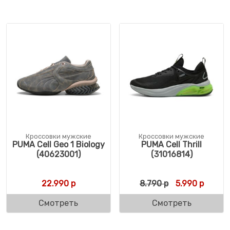
Кроссовки мужские
Кроссовки мужские
PUMA Cell Geo 1 Biology
PUMA Cell Thrill
(40623001)
(31016814)
Первоначальн
Текуща
22.990
р
8.790
р
5.990
р
Смотреть
Смотреть