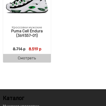
Кроссовки мужские
Puma Cell Endura
(369357-01)
Первоначальная цена составляла 8.714 р.
Текущая цена: 8.519 р.
8.714
р
8.519
р
Смотреть
Каталог