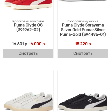
Кроссовки мужские
Кроссовки мужские
Puma Clyde OG
Puma Clyde Sorayama
(391962-02)
Silver Gold Puma-Silver
Puma-Gold (394496-01)
Первоначальная цена составляла 16.601 
Текущая цена: 6.000 р.
16.601
р
6.000
р
15.220
р
Смотреть
Смотреть