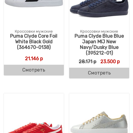
Кроссовки мужские
Кроссовки мужские
Puma Clyde Core Foil
Puma Clyde Blue Blue
White Black Gold
Japan MIJ New
(364670-0138)
Navy/Dusky Blue
(395212-01)
21.146
р
Первоначальна
Текущ
28.171
р
23.500
р
Смотреть
Смотреть