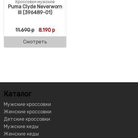
Кроссовки мужские
Puma Clyde Neverworn
III (396489-01)
Первоначальная цена составляла 11.690 
Текущая цена: 8.190 р.
11.690
р
8.190
р
Смотреть
Каталог
Мужские кроссовки
Женские кроссовки
Детские кроссовки
Мужские кеды
Женские кеды