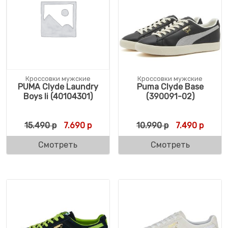
Кроссовки мужские
Кроссовки мужские
PUMA Clyde Laundry
Puma Clyde Base
Boys Ii (40104301)
(390091-02)
Первоначальная цена составляла 15.490 
Текущая цена: 7.690 р.
Первоначальн
Текуща
15.490
р
7.690
р
10.990
р
7.490
р
Смотреть
Смотреть