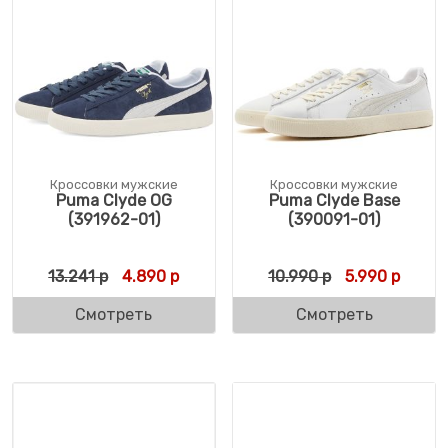
Кроссовки мужские
Кроссовки мужские
Puma Clyde OG
Puma Clyde Base
(391962-01)
(390091-01)
Первоначальная цена составляла 13.241 р
Текущая цена: 4.890 р.
Первоначальн
Текуща
13.241
р
4.890
р
10.990
р
5.990
р
Смотреть
Смотреть