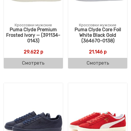
Кроссовки мужские
Кроссовки мужские
Puma Clyde Premium
Puma Clyde Core Foil
Frosted Ivory — (391134-
White Black Gold
0143)
(364670-0138)
29.622
р
21.146
р
Смотреть
Смотреть