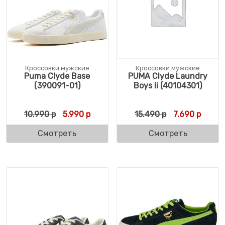
Кроссовки мужские
Кроссовки мужские
Puma Clyde Base
PUMA Clyde Laundry
(390091-01)
Boys Ii (40104301)
Первоначальная цена составляла 10.990 
Текущая цена: 5.990 р.
Первоначальн
Текуща
10.990
р
5.990
р
15.490
р
7.690
р
Смотреть
Смотреть