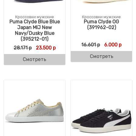
Кроссовки мужские
Кроссовки мужские
Puma Clyde Blue Blue
Puma Clyde OG
Japan MIJ New
(391962-02)
Navy/Dusky Blue
(395212-01)
Первоначальн
Текуща
16.601
р
6.000
р
Первоначальная цена составляла 28.171 р
Текущая цена: 23.500 р.
28.171
р
23.500
р
Смотреть
Смотреть