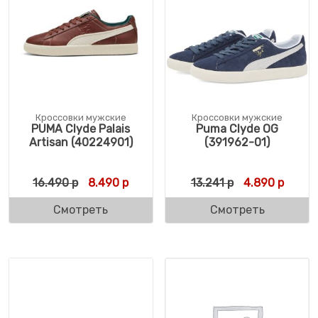
Кроссовки мужские
Кроссовки мужские
PUMA Clyde Palais
Puma Clyde OG
Artisan (40224901)
(391962-01)
Первоначальная цена составляла 16.490 
Текущая цена: 8.490 р.
Первоначальн
Текуща
16.490
р
8.490
р
13.241
р
4.890
р
Смотреть
Смотреть