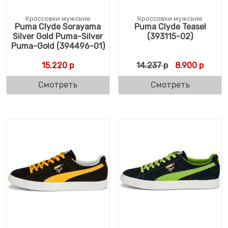
Кроссовки мужские
Кроссовки мужские
Puma Clyde Sorayama
Puma Clyde Teasel
Silver Gold Puma-Silver
(393115-02)
Puma-Gold (394496-01)
Первоначальн
Текуща
15.220
р
14.237
р
8.900
р
Смотреть
Смотреть