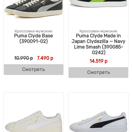
Кроссовки мужские
Кроссовки мужские
Puma Clyde Base
Puma Clyde Made in
(390091-02)
Japan Clydezilla — Navy
Lime Smash (390085-
0242)
Первоначальная цена составляла 10.990 
Текущая цена: 7.490 р.
10.990
р
7.490
р
14.519
р
Смотреть
Смотреть