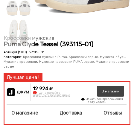
Кроссовки мужские
Puma Clyde Teasel (393115-01)
Артикул (SKU):
393115-01
Категории:
Кроссовки мужские Puma
,
Кроссовки серые
,
Мужская обувь
,
Мужские кроссовки
,
Мужские кроссовки PUMA серые
,
Мужские кроссовки
серые
12 924 ₽
В
магазин
!
Цена на сайте
может быть гораздо ниже
Искать все предложения
на эту модель
О магазине
Доставка
Отзывы