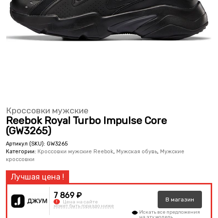
Кроссовки мужские
Reebok Royal Turbo Impulse Core
(GW3265)
Артикул (SKU):
GW3265
Категории:
Кроссовки мужские Reebok
,
Мужская обувь
,
Мужские
кроссовки
7 869 ₽
В
магазин
!
Цена на сайте
может быть гораздо ниже
Искать все предложения
на эту модель