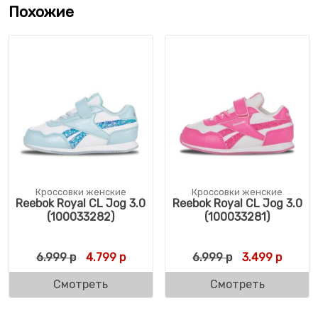
Похожие
Кроссовки женские
Кроссовки женские
Reebok Royal CL Jog 3.0
Reebok Royal CL Jog 3.0
(100033282)
(100033281)
Первоначальная цена составляла 6.999 р
Текущая цена: 4.799 р.
Первоначальн
Текуща
6.999
р
4.799
р
6.999
р
3.499
р
Смотреть
Смотреть