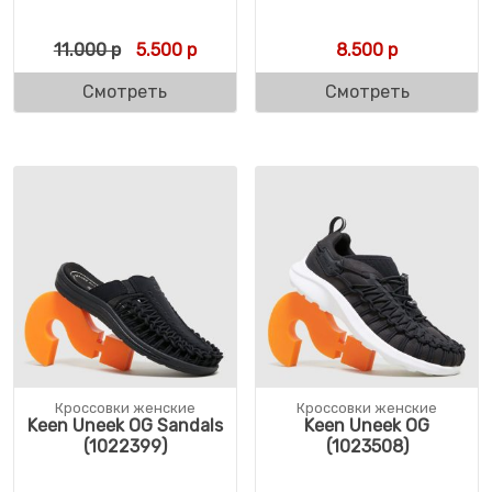
Первоначальная цена составляла 11.000 
Текущая цена: 5.500 р.
11.000
р
5.500
р
8.500
р
Смотреть
Смотреть
Кроссовки женские
Кроссовки женские
Keen Uneek OG Sandals
Keen Uneek OG
(1022399)
(1023508)