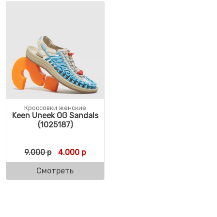
Кроссовки женские
Keen Uneek OG Sandals
(1025187)
Первоначальная цена составляла 9.000 р
Текущая цена: 4.000 р.
9.000
р
4.000
р
Смотреть