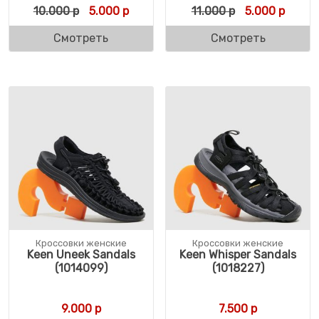
Первоначальная цена составляла 10.000 
Текущая цена: 5.000 р.
Первоначальн
Текуща
10.000
р
5.000
р
11.000
р
5.000
р
Смотреть
Смотреть
Кроссовки женские
Кроссовки женские
Keen Uneek Sandals
Keen Whisper Sandals
(1014099)
(1018227)
9.000
р
7.500
р