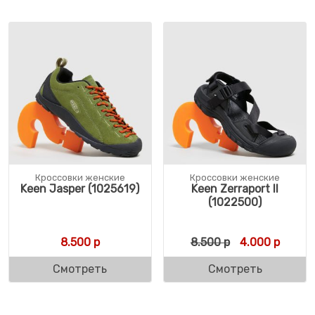
Кроссовки женские
Кроссовки женские
Keen Jasper (1025619)
Keen Zerraport II
(1022500)
Первоначальн
Текуща
8.500
р
8.500
р
4.000
р
Смотреть
Смотреть