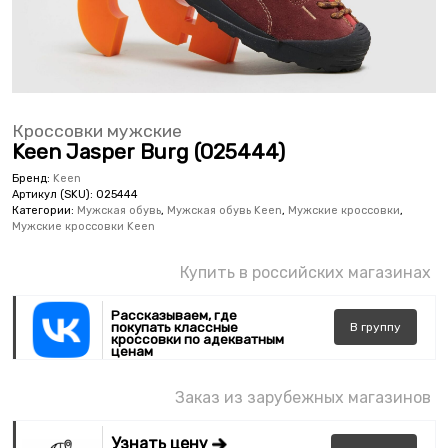
Кроссовки мужские
Keen Jasper Burg (025444)
Бренд:
Keen
Артикул (SKU):
025444
Категории:
Мужская обувь
,
Мужская обувь Keen
,
Мужские кроссовки
,
Мужские кроссовки Keen
Купить в российских магазинах
Рассказываем, где
покупать классные
В
группу
кроссовки по адекватным
ценам
Заказ из зарубежных магазинов
Узнать цену