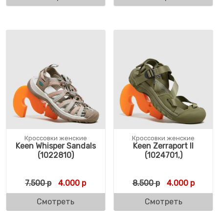
Кроссовки женские
Кроссовки женские
Keen Whisper Sandals
Keen Zerraport II
(1022810)
(1024701,)
Первоначальная цена составляла 7.500 р.
Текущая цена: 4.000 р.
Первоначальн
Текуща
7.500
р
4.000
р
8.500
р
4.000
р
Смотреть
Смотреть