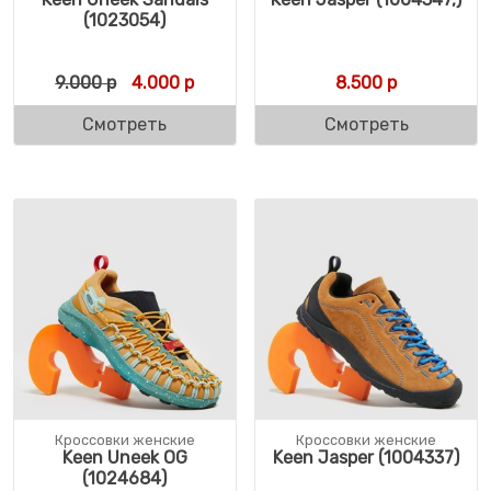
(1023054)
Первоначальная цена составляла 9.000 р
Текущая цена: 4.000 р.
9.000
р
4.000
р
8.500
р
Смотреть
Смотреть
Кроссовки женские
Кроссовки женские
Keen Uneek OG
Keen Jasper (1004337)
(1024684)