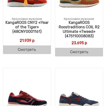
Кроссовки мужские
Кроссовки мужские
KangaROOS CNY2 «Year
KangaROOS
of the Tiger»
Roostraditions COIL R2
(48CNY0001161)
Ultimate «Tweed»
(475110008083)
21.939
р
23.695
р
Смотреть
Смотреть