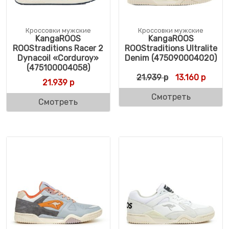
Кроссовки мужские
Кроссовки мужские
KangaROOS
KangaROOS
ROOStraditions Racer 2
ROOStraditions Ultralite
Dynacoil «Corduroy»
Denim (475090004020)
(475100004058)
Первоначальн
Текуща
21.939
р
13.160
р
21.939
р
Смотреть
Смотреть