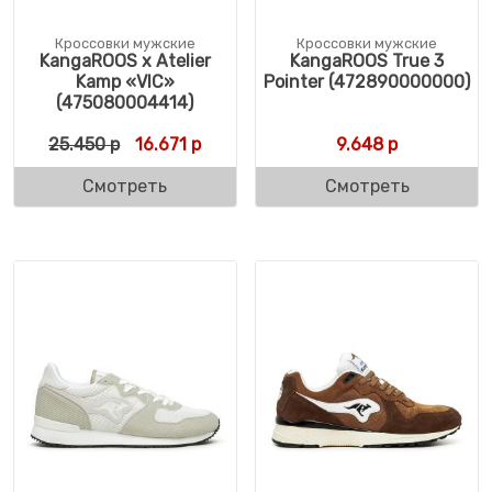
Кроссовки мужские
Кроссовки мужские
KangaROOS x Atelier
KangaROOS True 3
Kamp «VIC»
Pointer (472890000000)
(475080004414)
Первоначальная цена составляла 25.450 
Текущая цена: 16.671 р.
25.450
р
16.671
р
9.648
р
Смотреть
Смотреть