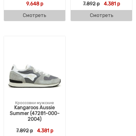
Первоначальн
Текуща
9.648
р
7.892
р
4.381
р
Смотреть
Смотреть
Кроссовки мужские
Kangaroos Aussie
Summer (47281-000-
2004)
Первоначальная цена составляла 7.892 р
Текущая цена: 4.381 р.
7.892
р
4.381
р