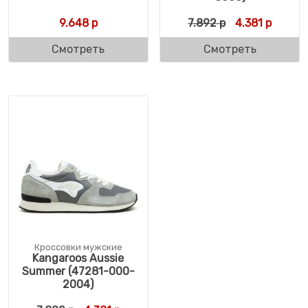
Первоначальн
Текуща
9.648
р
7.892
р
4.381
р
Смотреть
Смотреть
Кроссовки мужские
Kangaroos Aussie
Summer (47281-000-
2004)