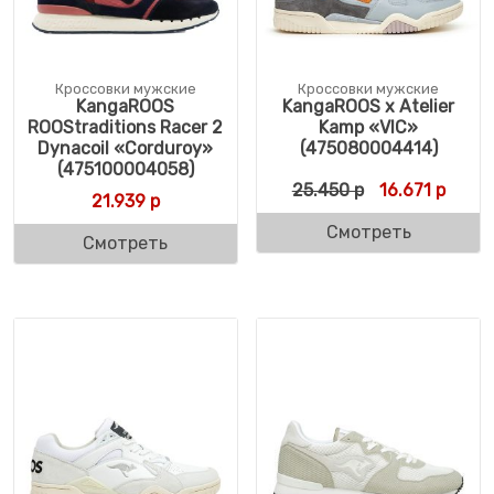
Кроссовки мужские
Кроссовки мужские
KangaROOS
KangaROOS x Atelier
ROOStraditions Racer 2
Kamp «VIC»
Dynacoil «Corduroy»
(475080004414)
(475100004058)
Первоначальн
Текущ
25.450
р
16.671
р
21.939
р
Смотреть
Смотреть