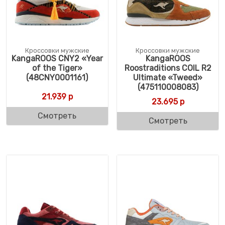
Кроссовки мужские
Кроссовки мужские
KangaROOS CNY2 «Year
KangaROOS
of the Tiger»
Roostraditions COIL R2
(48CNY0001161)
Ultimate «Tweed»
(475110008083)
21.939
р
23.695
р
Смотреть
Смотреть