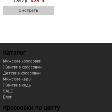
Первоначальная цена составляла 7.892 р
Текущая цена: 4.381 р.
7.892
р
4.381
р
Смотреть
Каталог
Мужские кроссовки
Женские кроссовки
Детские кроссовки
Мужские кеды
Женские кеды
SALE
Блог
Кроссовки по цвету