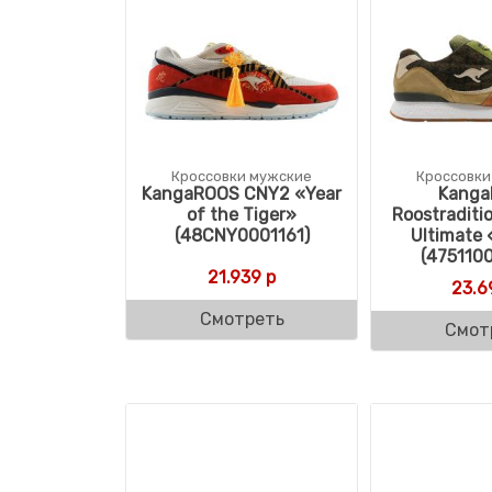
Кроссовки мужские
Кроссовки
KangaROOS CNY2 «Year
Kang
of the Tiger»
Roostraditi
(48CNY0001161)
Ultimate
(475110
21.939
р
23.6
Смотреть
Смот