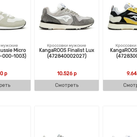
 мужские
Кроссовки мужские
Кроссовки
ussie Micro
KangaROOS Finalist Lux
KangaROOS
-000-1003)
(472840002027)
(472830
70
р
10.526
р
9.64
реть
Смотреть
Смот