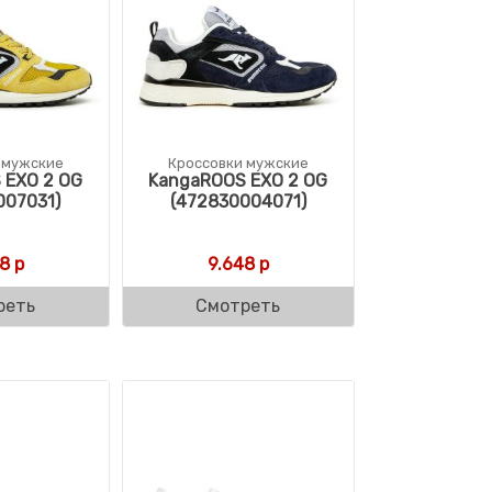
 мужские
Кроссовки мужские
 EXO 2 OG
KangaROOS EXO 2 OG
007031)
(472830004071)
8
р
9.648
р
реть
Смотреть