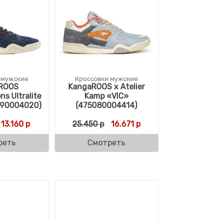
 мужские
Кроссовки мужские
ROOS
KangaROOS x Atelier
ns Ultralite
Kamp «VIC»
090004020)
(475080004414)
Первоначальная цена составляла 21.939 р.
Текущая цена: 13.160 р.
Первоначальная цена состав
Текущая цена: 16.671
13.160
р
25.450
р
16.671
р
реть
Смотреть