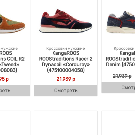
 мужские
Кроссовки мужские
Кроссовки
aROOS
KangaROOS
Kanga
ons COIL R2
ROOStraditions Racer 2
ROOStraditio
 «Tweed»
Dynacoil «Corduroy»
Denim (475
008083)
(475100004058)
21.939
р
95
р
21.939
р
Смот
реть
Смотреть