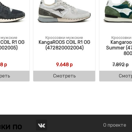
 мужские
Кроссовки мужские
Кроссовки
COIL R1 OG
KangaROOS COIL R1 OG
Kangaroo
002005)
(472820002004)
Summer (4
800
48
р
9.648
р
7.892
р
реть
Смотреть
Смот
ки по
О проекте