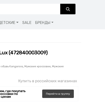
ДЕТСКИЕ
SALE
БРЕНДЫ
 Lux (472840003009)
 обувь Kangaroos
,
Мужские кроссовки
,
Мужские
Купить в российских магазинах
ем, где покупать
россовки по
Перейти
в
группу
 ценам