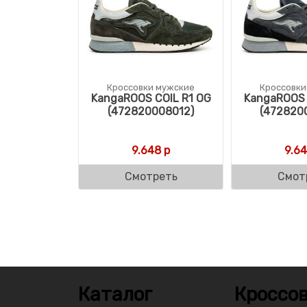
Кроссовки мужские
Кроссовки
KangaROOS COIL R1 OG
KangaROOS 
(472820008012)
(472820
9.648
р
9.6
Смотреть
Смот
Каталог
Кроссов