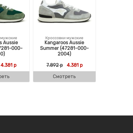
 мужские
Кроссовки мужские
s Aussie
Kangaroos Aussie
7281-000-
Summer (47281-000-
0)
2004)
Первоначальная цена составляла 7.892 р.
Текущая цена: 4.381 р.
Первоначальная цена состав
Текущая цена: 4.381 р
4.381
р
7.892
р
4.381
р
реть
Смотреть